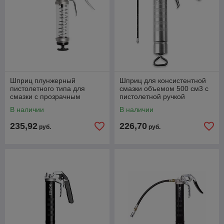
Шприц плунжерный
Шприц для консистентной
пистолетного типа для
смазки объемом 500 см3 с
смазки с прозрачным
пистолетной ручкой
корпусом GR46920 Groz
выпускной шланг 300мм
В наличии
В наличии
G5RF/B-CL
235,92
226,70
руб.
руб.