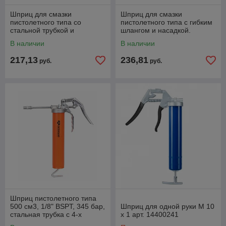
Шприц для смазки
Шприц для смазки
пистолетного типа со
пистолетного типа с гибким
стальной трубкой и
шлангом и насадкой.
насадкой. Высокое
Высокое давление и
В наличии
В наличии
давление и большой об
большой объем GROZ
GROZ GR42360
GR42370
217,13
236,81
руб.
руб.
Шприц пистолетного типа
500 см3, 1/8" BSPT, 345 бар,
Шприц для одной руки M 10
стальная трубка с 4-х
x 1 арт. 14400241
лепестковым наконечником