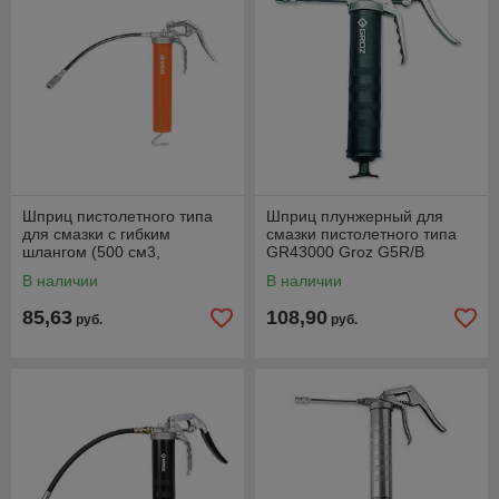
Шприц пистолетного типа
Шприц плунжерный для
для смазки с гибким
смазки пистолетного типа
шлангом (500 см3,
GR43000 Groz G5R/B
1/8"BSPT, 345 бар) GR42976
В наличии
В наличии
Groz V5F/B/SL
85,63
108,90
руб.
руб.