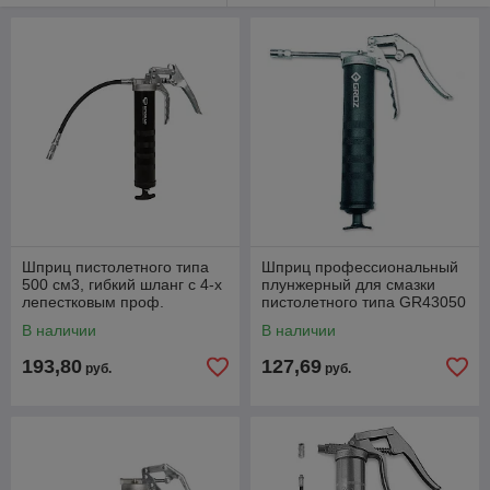
Шприц пистолетного типа
Шприц профессиональный
500 см3, гибкий шланг с 4-х
плунжерный для смазки
лепестковым проф.
пистолетного типа GR43050
наконечником, д/низких
Groz G5R/PRO/B
В наличии
В наличии
темп.
193,80
127,69
руб.
руб.