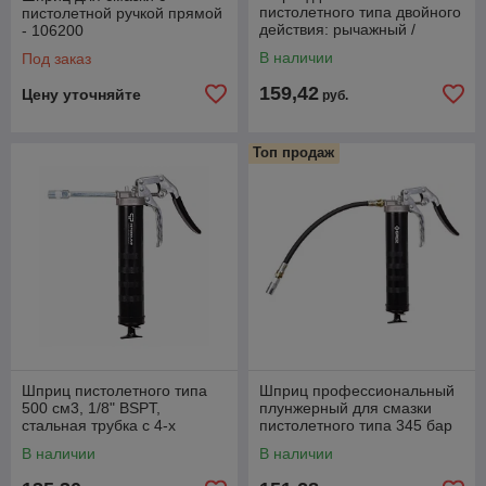
пистолетного типа двойного
пистолетной ручкой прямой
действия: рычажный /
- 106200
пистолетный режим GROZ
В наличии
Под заказ
GR42380
159,42
Цену уточняйте
руб.
Топ продаж
Шприц пистолетного типа
Шприц профессиональный
500 см3, 1/8" BSPT,
плунжерный для смазки
стальная трубка с 4-х
пистолетного типа 345 бар
лепестковым проф.
500см3 GR43070 Groz
В наличии
В наличии
наконечником
G5F/PRO/B