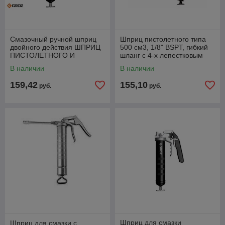
Смазочный ручной шприц
Шприц пистолетного типа
двойного действия ШПРИЦ
500 см3, 1/8" BSPT, гибкий
ПИСТОЛЕТНОГО И
шланг с 4-х лепестковым
РЫЧАЖНОГО ТИПА
проф. наконечником
В наличии
В наличии
GR42380
159,42
155,10
руб.
руб.
Шприц для смазки
Шприц для смазки с