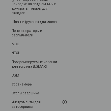
накладки на подъемники и
домкраты Товары для
складов
Шланги (рукава) для масла
Пеногенераторы и
распылители
MCO
NEXU
Программируемые колонки
для топлива B.SMART
SSM
Уровнемеры
Столы сварщика
Инструменты для
автосервиса