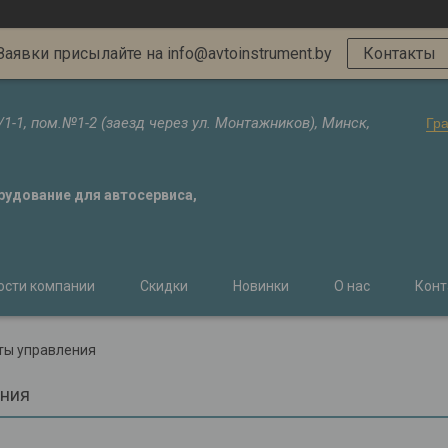
Заявки присылайте на info@avtoinstrument.by
Контакты
/1-1, пом.№1-2 (заезд через ул. Монтажников), Минск,
Гр
орудование для автосервиса,
ости компании
Скидки
Новинки
О нас
Конт
ты управления
ения