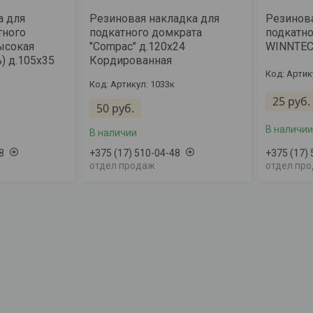
а для
Резиновая накладка для
Резинова
тного
подкатного домкрата
подкатно
ысокая
"Compac" д.120х24
WINNTEC
) д.105х35
Кордированная
Артик
Артикул: 1033к
25
руб.
50
руб.
В наличии
В наличии
8
+375 (17) 510-04-48
+375 (17)
отдел продаж
отдел пр