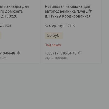
я накладка для
Резиновая накладка для
го домкрата
автоподъёмника "EverLift"
 д.138х20
д.119х29 Кордированная
ул: 1035
Артикул: 1041К
50
руб.
Под заказ
 510-04-48
+375 (17) 510-04-48
одаж
отдел продаж