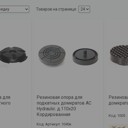
а для
Резиновая опора для
Резинова
тного
подкатных домкратов AC
домкрата
Hydraulic. д.110х20
Кордированная
1005
Артикул: 1040к