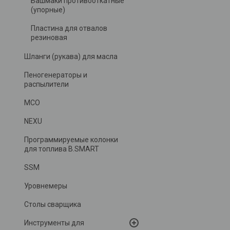
Башмаки противооткатные
(упорные)
Пластина для отвалов
резиновая
Шланги (рукава) для масла
Пеногенераторы и
распылители
MCO
NEXU
Программируемые колонки
для топлива B.SMART
SSM
Уровнемеры
Столы сварщика
Инструменты для