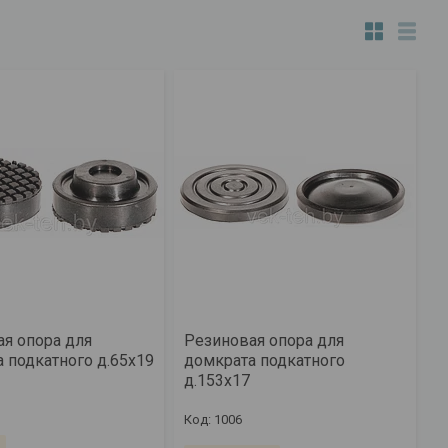
я опора для
Резиновая опора для
 подкатного д.65х19
домкрата подкатного
д.153х17
1006