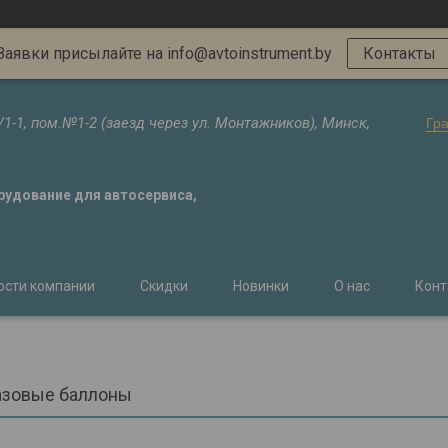
Заявки присылайте на info@avtoinstrument.by
Контакты
/1-1, пом.№1-2 (заезд через ул. Монтажников), Минск,
Гр
орудование для автосервиса,
ости компании
Скидки
Новинки
О нас
Конт
азовые баллоны