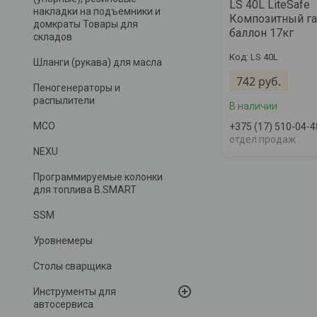
LS 40L LiteSafe
накладки на подъемники и
Композитный г
домкраты Товары для
баллон 17кг
складов
LS 40L
Шланги (рукава) для масла
742
руб.
Пеногенераторы и
распылители
В наличии
MCO
+375 (17) 510-04-4
отдел продаж
NEXU
Программируемые колонки
для топлива B.SMART
SSM
Уровнемеры
Столы сварщика
Инструменты для
автосервиса