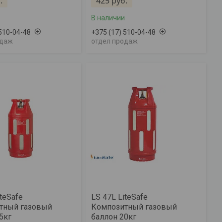
.
425
руб.
В наличии
 510-04-48
+375 (17) 510-04-48
одаж
отдел продаж
iteSafe
LS 47L LiteSafe
тный газовый
Композитный газовый
5кг
баллон 20кг