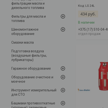
фильтрации масла и
LS 24L
дизельного топлива
434
руб.
Фильтры для масла и
топлива
В наличии
Шиномонтажное
+375 (17) 510-04-4
оборудование
отдел продаж
Смазки масла
Подготовка воздуха
(воздушные фильтры,
лубрикаторы)
Гаражное оборудование
Оборудование очистное и
моечное
Инструмент измерительный
для СТО
Башмаки противооткатные
(упорные), резиновые