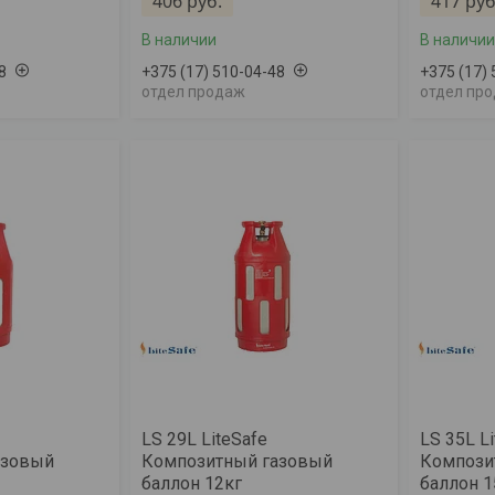
406
руб.
417
руб
В наличии
В наличии
8
+375 (17) 510-04-48
+375 (17)
отдел продаж
отдел пр
LS 29L LiteSafe
LS 35L L
азовый
Композитный газовый
Компози
баллон 12кг
баллон 1