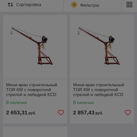
Сортировка
0
Фильтры
Мини-кран строительный
Мини-кран строительный
TOR KM с поворотной
TOR KM с поворотной
стрелой и лебедкой KCD
стрелой и лебедкой KCD
500 кг 60 м 380В
(TSA) 300/500 кг 60/30 м
В наличии
В наличии
220В
2 653,31
2 857,43
руб.
руб.