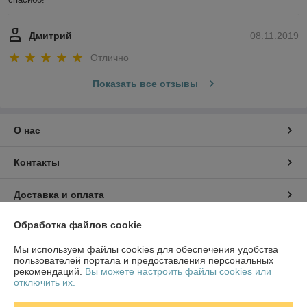
Дмитрий
08.11.2019
Отлично
Показать все отзывы
О нас
Контакты
Доставка и оплата
Обработка файлов cookie
График работы
Мы используем файлы cookies для обеспечения удобства
Полная версия сайта
пользователей портала и предоставления персональных
рекомендаций.
Вы можете настроить файлы cookies или
отключить их.
Политика обработки cookies