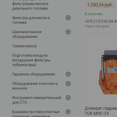
фильтрации масла и
1 230,24
руб.
дизельного топлива
В наличии
Фильтры для масла и
+375 (17) 510-04-4
топлива
отдел продаж
Шиномонтажное
оборудование
Смазки масла
Подготовка воздуха
(воздушные фильтры,
лубрикаторы)
Гаражное оборудование
Оборудование очистное и
моечное
Инструмент измерительный
для СТО
Домкрат гидрав
Башмаки противооткатные
TOR MHC-25
(упорные), резиновые