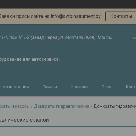
Заявки присылайте на info@avtoinstrument.by
Контакты
/1-1, пом.№1-2 (заезд через ул. Монтажников), Минск,
Гр
орудование для автосервиса,
ости компании
Скидки
Новинки
О нас
Конт
раты и насосы
Домкраты гидравлические
Домкраты гидравлич
влические с лапой