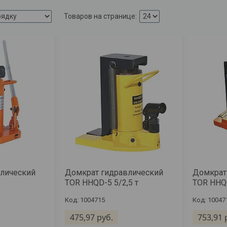
лический
Домкрат гидравлический
Домкрат
TOR HHQD-5 5/2,5 т
TOR HHQD
1004715
10047
475,97
руб.
753,91