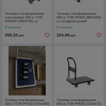
Тележка платформенная
Тележка платформенная
пластиковая 200 кг TOR
300 кг TOR PH300 (880х600)
PH200P (480x740) со
со складной ручкой
складной ручкой (пластик,
(резиновые колеса 125 мм)
В наличии
В наличии
10
255,32
324,06
руб.
руб.
Тележка платформенная
Тележка платформенная
150 кг TOR PH150 (740х480)
600 кг TOR PH600 (720х470)