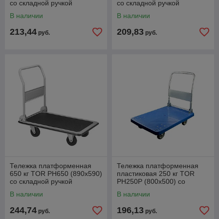
со складной ручкой
со складной ручкой
(резиновые колеса 100 мм)
(пластиковые колеса 100
В наличии
В наличии
мм)
213,44
209,83
руб.
руб.
Тележка платформенная
Тележка платформенная
650 кг TOR PH650 (890x590)
пластиковая 250 кг TOR
со складной ручкой
PH250P (800х500) со
(пластиковые колеса 125
складной ручкой (резина
В наличии
В наличии
мм)
125 мм)
244,74
196,13
руб.
руб.