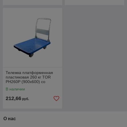
Тележка платформенная
пластиковая 260 кг TOR
PH260P (900х600) со
складной ручкой (резина
В наличии
125 мм)
212,66
руб.
О нас