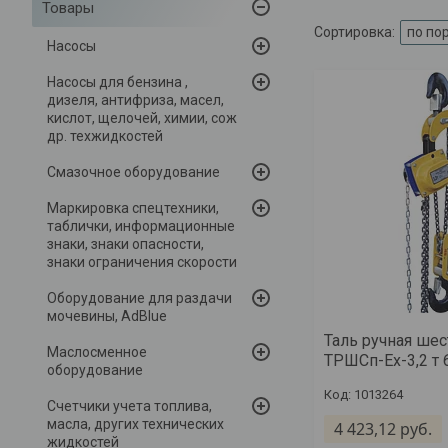
Товары
Насосы
Насосы для бензина ,
дизеля, антифриза, масел,
кислот, щелочей, химии, сож
др. техжидкостей
Смазочное оборудование
Маркировка спецтехники,
таблички, информационные
знаки, знаки опасности,
знаки ограничения скорости
Оборудование для раздачи
мочевины, AdBlue
Таль ручная шес
Маслосменное
ТРШСп-Ех-3,2 т 
оборудование
1013264
Счетчики учета топлива,
масла, других технических
4 423,12
руб.
жидкостей