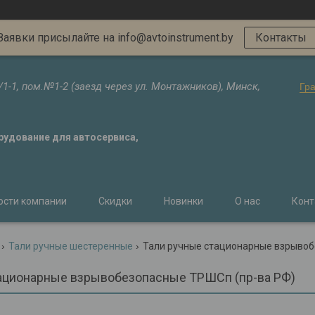
Заявки присылайте на info@avtoinstrument.by
Контакты
/1-1, пом.№1-2 (заезд через ул. Монтажников), Минск,
Гр
орудование для автосервиса,
ости компании
Скидки
Новинки
О нас
Конт
Тали ручные шестеренные
Тали ручные стационарные взрывоб
ационарные взрывобезопасные ТРШСп (пр-ва РФ)