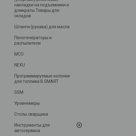
накладки на подъемники и
домкраты Товары для
складов
Шланги (рукава) для масла
Пеногенераторы и
распылители
MCO
NEXU
Программируемые колонки
для топлива B.SMART
SSM
Уровнемеры
Столы сварщика
Инструменты для
автосервиса