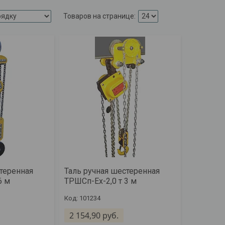
теренная
Таль ручная шестеренная
6 м
ТРШСп-Ех-2,0 т 3 м
101234
2 154,90
руб.