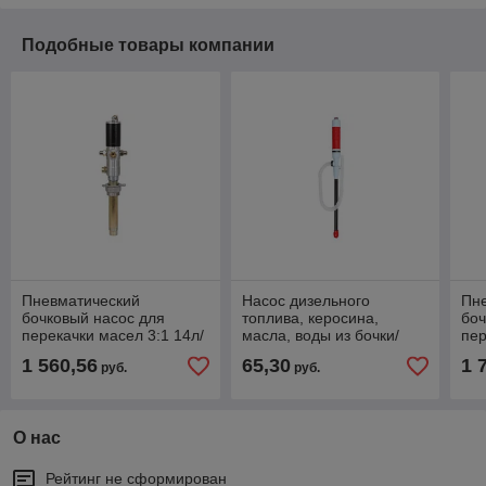
Подобные товары компании
Пневматический
Насос дизельного
Пн
бочковый насос для
топлива, керосина,
боч
перекачки масел 3:1 14л/
масла, воды из бочки/
пер
мин GROZ
канистры 20л на
дво
1 560,56
65,30
1 
руб.
руб.
OP/T3/31B/BSP GR45340
батарейках 7 л/мин
40
GROZ BOP/5 GR44410
OP
О нас
Рейтинг не сформирован