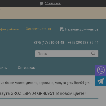
10 отзывов
Оставить отзыв
афик работы
Наличие документов
+375 (17) 510-04-48
+375 (29) 333-35-44
акты
Оптовикам
Насос рычажный для перекачки из бочки масел, дизеля, керосина, мазута groz lbp/04 gr46951. в новом цвете!
азута GROZ LBP/04 GR46951. В новом цвете!