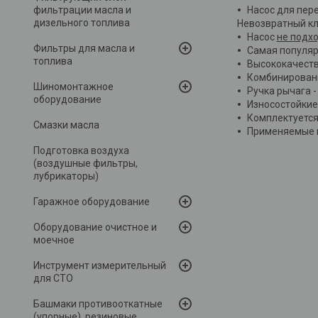
фильтрации масла и
Насос для пере
дизельного топлива
Невозвратный кл
Насос
не подхо
Фильтры для масла и
Самая популяр
топлива
Высококачеств
Комбинированн
Шиномонтажное
Ручка рычага -
оборудование
Износостойкие
Комплектуется
Смазки масла
Применяемые к
Подготовка воздуха
(воздушные фильтры,
лубрикаторы)
Гаражное оборудование
Оборудование очистное и
моечное
Инструмент измерительный
для СТО
Башмаки противооткатные
(упорные), резиновые