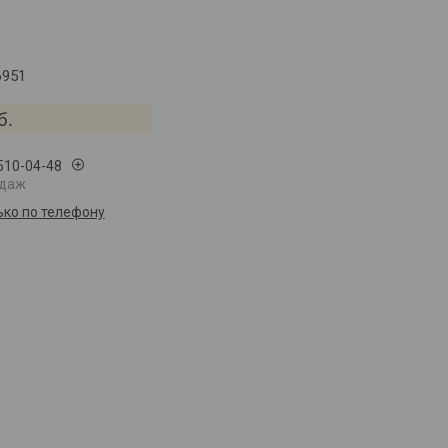
6951
б.
 510-04-48
одаж
ько по телефону