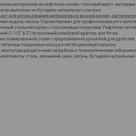
качки материалов на нефтяной основе, топочный мазут, моторные м
апан выполнен из бутадиен-нитрильного каучука.
дит для использования материалов на водной основе, растворителе
ная модель насоса. Спроектирован для профессионального испол
енный стальной корпус с порошковым покрытием. Рифленая литая
ый (1.1/2” & 2”) встроенный резьбовой адаптер для бочек
 из плакированной стали с прорезиненной рукояткой для удобства
 латунные поршневые кольца и литой цинковый поршень
 изогнутым раздаточным патрубком и телескопическим заборником
омпоненты: сталь, алюминий, цинк, латунь, бутадиен-нитрильный 