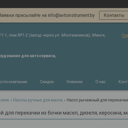
Заявки присылайте на info@avtoinstrument.by
Контакты
/1-1, пом.№1-2 (заезд через ул. Монтажников), Минск,
Гр
орудование для автосервиса,
ости компании
Скидки
Новинки
О нас
Конт
еские
Насосы ручные для масла
 для перекачки из бочки масел, дизеля, керосина, м