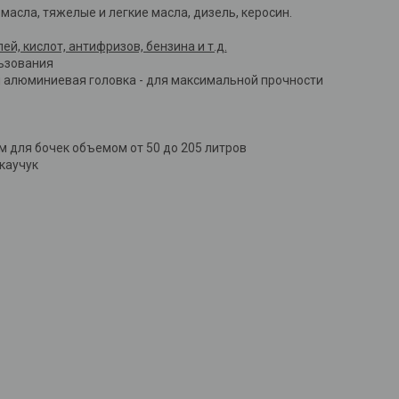
асла, тяжелые и легкие масла, дизель, керосин.
й, кислот, антифризов, бензина и т.д.
ьзования
 алюминиевая головка - для максимальной прочности
 для бочек объемом от 50 до 205 литров
каучук