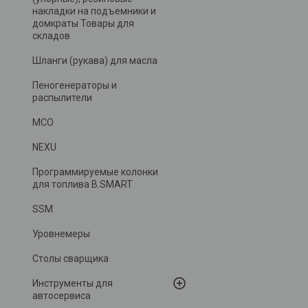
накладки на подъемники и
домкраты Товары для
складов
Шланги (рукава) для масла
Пеногенераторы и
распылители
MCO
NEXU
Программируемые колонки
для топлива B.SMART
SSM
Уровнемеры
Столы сварщика
Инструменты для
автосервиса