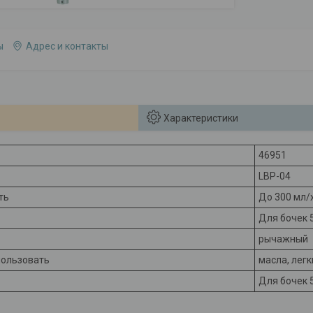
ы
Адрес и контакты
Характеристики
46951
LBP-04
ть
До 300 мл/
Для бочек 
рычажный
пользовать
масла, легк
Для бочек 