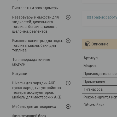
Пистолеты и расходомеры
Резервуары и емкости для
График работ
жидкостей, дизельного
топлива, бензина, кислот,
щелочей, реагентов.
Емкости, канистры для воды,
Описание
топлива, масла, баки для
топлива
Артикул
Топливораздаточные
модули
Модель
Катушки
Производительнос
Примечание
Шкафы для зарядки АКБ,
пуско-зарядные устройства,
Тип насоса
тестеры аккумуляторов,
мебель для мастерских АКБ
Рекомендуется ис
Объем бака
Мебель для автосервиса
Фильтрующий блок