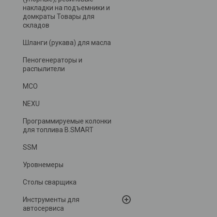
накладки на подъемники и
домкраты Товары для
складов
Шланги (рукава) для масла
Пеногенераторы и
распылители
MCO
NEXU
Программируемые колонки
для топлива B.SMART
SSM
Уровнемеры
Столы сварщика
Инструменты для
автосервиса