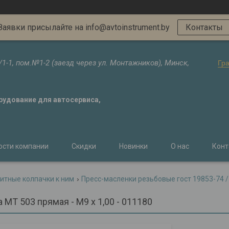
Заявки присылайте на info@avtoinstrument.by
Контакты
/1-1, пом.№1-2 (заезд через ул. Монтажников), Минск,
Гр
орудование для автосервиса,
ости компании
Скидки
Новинки
О нас
Конт
итные колпачки к ним
Пресс-масленки резьбовые гост 19853-74 /
MT 503 прямая - М9 x 1,00 - 011180