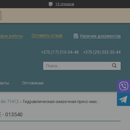
10 отзывов
Оставить отзыв
афик работы
Наличие документов
+375 (17) 510-04-48
+375 (29) 333-35-44
акты
Оптовикам
 din 71412
Гидравлическая смазочная пресс-масленка mt 506 угол 45° - 3 / 8sae - 013540
 - 013540