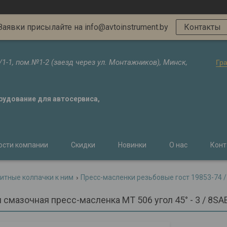
Заявки присылайте на info@avtoinstrument.by
Контакты
/1-1, пом.№1-2 (заезд через ул. Монтажников), Минск,
Гр
орудование для автосервиса,
ости компании
Скидки
Новинки
О нас
Конт
итные колпачки к ним
Пресс-масленки резьбовые гост 19853-74 /
смазочная пресс-масленка MT 506 угол 45° - 3 / 8SAE