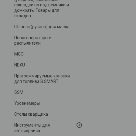
накладки на подъемники и
домкраты Товары для
складов
Шланги (рукава) для масла
Пеногенераторы и
распылители
MCO
NEXU
Программируемые колонки
для топлива B.SMART
SSM
Уровнемеры
Столы сварщика
Инструменты для
автосервиса