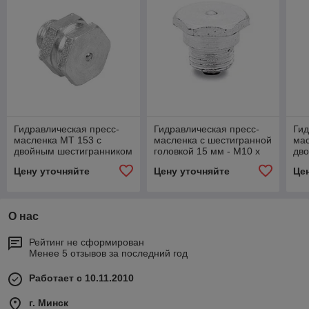
Гидравлическая пресс-
Гидравлическая пресс-
Гид
масленка МТ 153 с
масленка c шестигранной
мас
двойным шестигранником
головкой 15 мм - М10 х
дв
15 мм - BSP 1/4" - 022620
1,25 - 021240
15 
Цену уточняйте
Цену уточняйте
Це
О нас
Рейтинг не сформирован
Менее 5 отзывов за последний год
Работает с 10.11.2010
г. Минск