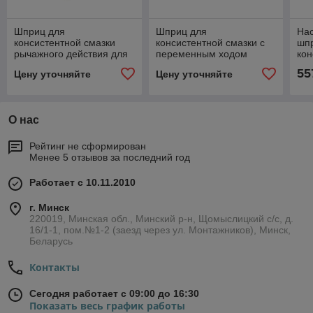
Шприц для
Шприц для
На
консистентной смазки
консистентной смазки с
шп
рычажного действия для
переменным ходом
кон
ёмкостей объёмом
объёмом 500 см³ -
18 
55
Цену уточняйте
Цену уточняйте
600см³ - 101300
100940
О нас
Рейтинг не сформирован
Менее 5 отзывов за последний год
Работает с 10.11.2010
г. Минск
220019, Минская обл., Минский р-н, Щомыслицкий с/с, д.
16/1-1, пом.№1-2 (заезд через ул. Монтажников), Минск,
Беларусь
Контакты
Сегодня работает с 09:00 до 16:30
Показать весь график работы