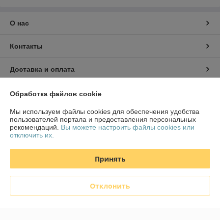
О нас
Контакты
Доставка и оплата
График работы
Обработка файлов cookie
Мы используем файлы cookies для обеспечения удобства
Полная версия сайта
пользователей портала и предоставления персональных
рекомендаций.
Вы можете настроить файлы cookies или
отключить их.
Политика обработки cookies
Принять
Сайт создан на платформе Deal.by
Отклонить