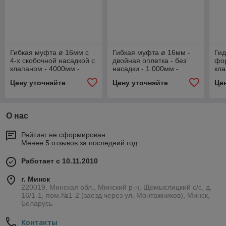
Гибкая муфта ø 16мм с
Гибкая муфта ø 16мм -
Гид
4-х скобочной насадкой с
двойная оплетка - без
фор
клапаном - 4000мм -
насадки - 1.000мм -
кла
141400
140100
(ре
Цену уточняйте
Цену уточняйте
Це
43м
О нас
Рейтинг не сформирован
Менее 5 отзывов за последний год
Работает с 10.11.2010
г. Минск
220019, Минская обл., Минский р-н, Щомыслицкий с/с, д.
16/1-1, пом.№1-2 (заезд через ул. Монтажников), Минск,
Беларусь
Контакты