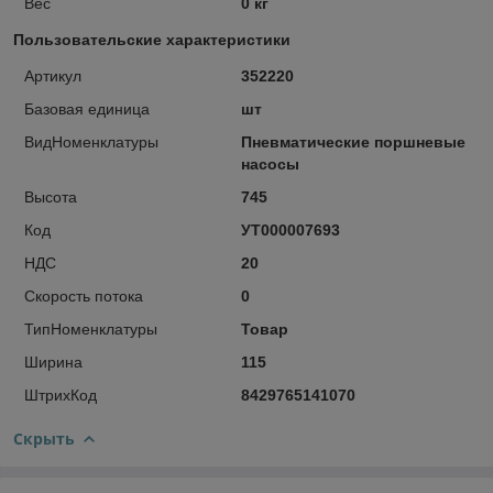
Вес
0 кг
Пользовательские характеристики
Артикул
352220
Базовая единица
шт
ВидНоменклатуры
Пневматические поршневые
насосы
Высота
745
Код
УТ000007693
НДС
20
Скорость потока
0
ТипНоменклатуры
Товар
Ширина
115
ШтрихКод
8429765141070
Скрыть