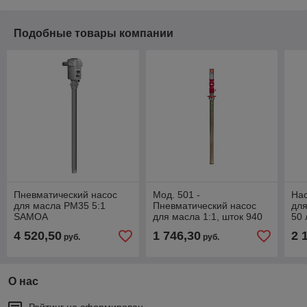
Подобные товары компании
Пневматический насос
Мод. 501 -
Нас
для масла PM35 5:1
Пневматический насос
для
SAMOA
для масла 1:1, шток 940
50 
мм
4 520,50
1 746,30
2 
руб.
руб.
О нас