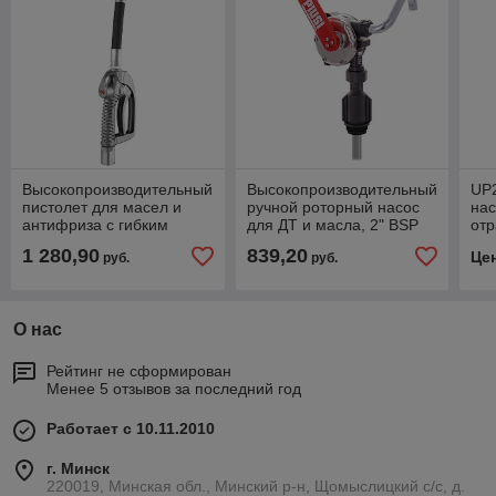
Высокопроизводительный
Высокопроизводительный
UP
пистолет для масел и
ручной роторный насос
нас
антифриза с гибким
для ДТ и масла, 2" BSP
отр
наконечником, 3/4" BSP
жид
1 280,90
839,20
Це
руб.
руб.
(F)
2" 
О нас
Рейтинг не сформирован
Менее 5 отзывов за последний год
Работает с 10.11.2010
г. Минск
220019, Минская обл., Минский р-н, Щомыслицкий с/с, д.