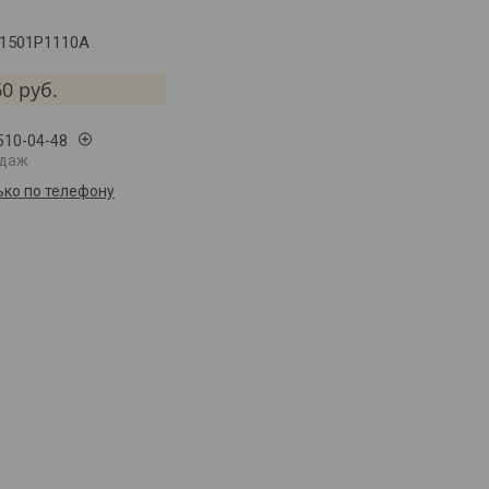
1501P1110A
60
руб.
 510-04-48
одаж
ько по телефону