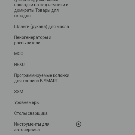
накладки на подъемники и
домкраты Товары для
складов
Шланги (рукава) для масла
Пеногенераторы и
распылители
MCO
NEXU
Программируемые колонки
для топлива B.SMART
SSM
Уровнемеры
Столы сварщика
Инструменты для
автосервиса