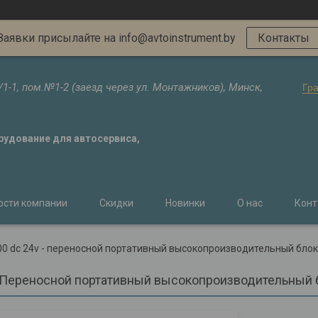
Заявки присылайте на info@avtoinstrument.by
Контакты
/1-1, пом.№1-2 (заезд через ул. Монтажников), Минск,
Гр
орудование для автосервиса,
ости компании
Скидки
Новинки
О нас
Конт
00 dc 24v - переносной портативный высокопроизводительный блок 
- Переносной портативный высокопроизводительный б