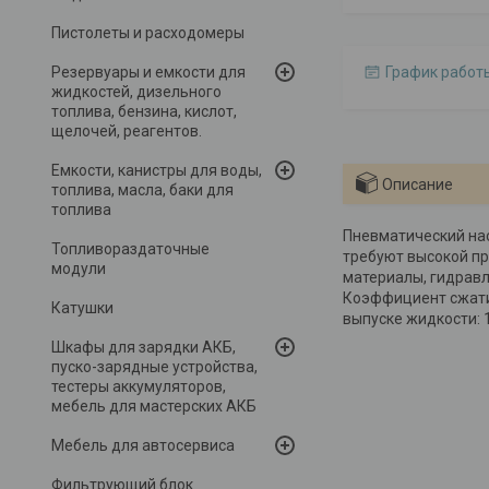
Пистолеты и расходомеры
Резервуары и емкости для
График работ
жидкостей, дизельного
топлива, бензина, кислот,
щелочей, реагентов.
Емкости, канистры для воды,
Описание
топлива, масла, баки для
топлива
Пневматический нас
Топливораздаточные
требуют высокой пр
модули
материалы, гидравл
Коэффициент сжатия
Катушки
выпуске жидкости: 1 
Шкафы для зарядки АКБ,
пуско-зарядные устройства,
тестеры аккумуляторов,
мебель для мастерских АКБ
Мебель для автосервиса
Фильтрующий блок