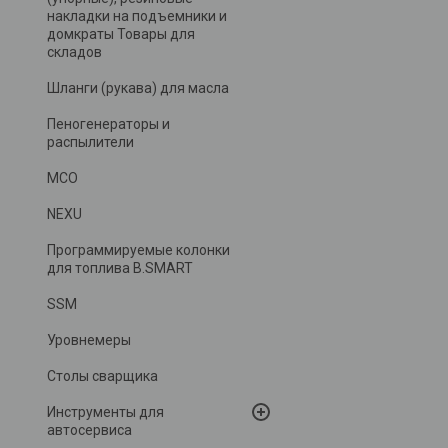
накладки на подъемники и
домкраты Товары для
складов
Шланги (рукава) для масла
Пеногенераторы и
распылители
MCO
NEXU
Программируемые колонки
для топлива B.SMART
SSM
Уровнемеры
Столы сварщика
Инструменты для
автосервиса