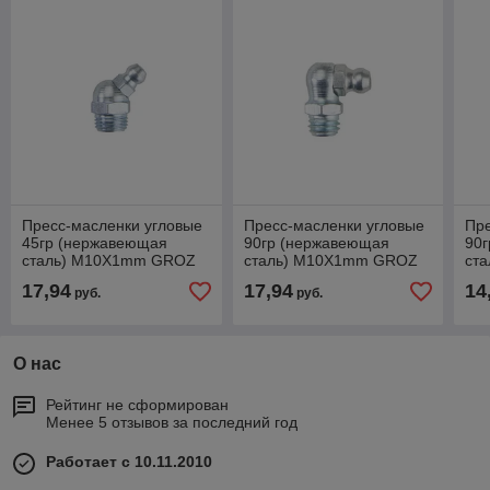
Пресс-масленки угловые
Пресс-масленки угловые
Пре
45гр (нержавеющая
90гр (нержавеющая
90
сталь) M10X1mm GROZ
сталь) M10X1mm GROZ
ст
GR46661
GR46662
GR
17,94
17,94
14
руб.
руб.
О нас
Рейтинг не сформирован
Менее 5 отзывов за последний год
Работает с 10.11.2010