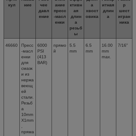
кул
ние
чее
ание
ктивн
а
итная
р
давл
пресс
ая
хвост
длин
шест
ение
-масл
длин
овика
а
игран
енки
а
ника
резьб
ы
46660
Пресс
6000
прямо
5.5
6.5
16.00
7/16"
-масл
PSI
й
mm
mm
mm
енки
(413
max.
для
BAR)
смазк
и из
нержа
веющ
ей
стали.
Резьб
а
10mm
X1mm
,
пряма