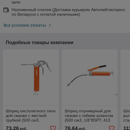
зале
Наложенный платеж (Доставка курьером Автолайтэкспресс
по Беларуси с оплатой наличными)
Все условия оплаты
Подобные товары компании
Шприц пистолетного типа
Шприц плунжерный для
Шп
для смазки с жесткой
смазки с гибким шлангом
рыч
трубкой (500 см3,
(500 см3, 1/8"BSPT, 413
ста
1/8"BSPT, 345 бар)
бар) GR42920 Groz V1F/B
нас
73,26
76,64
11
руб.
руб.
GR42956 Groz V5R/B/SL
пор