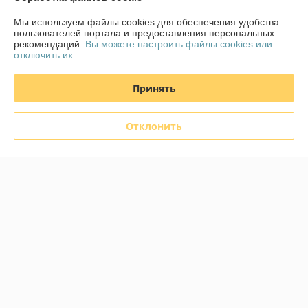
График работы
Мы используем файлы cookies для обеспечения удобства
пользователей портала и предоставления персональных
Полная версия сайта
рекомендаций.
Вы можете настроить файлы cookies или
отключить их.
Политика обработки cookies
Принять
Сайт создан на платформе Deal.by
Отклонить
Информация для покупателя
Юридическое лицо:
Частное торговое унитарное предприятие «Век
технологий»
220019, Республика Беларусь, Минская обл., Минский р-н,
Щомыслицкий с/с, д. 16/1-1, пом.№1-2
Регистрационный номер ЕГР: 191284639
УНП: 191284639