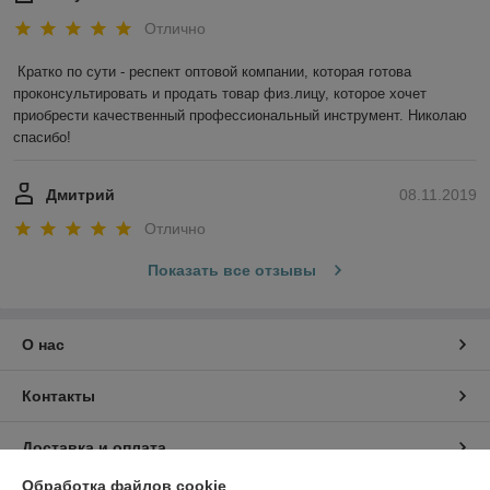
Отлично
Кратко по сути - респект оптовой компании, которая готова 
проконсультировать и продать товар физ.лицу, которое хочет 
приобрести качественный профессиональный инструмент. Николаю 
спасибо!
Дмитрий
08.11.2019
Отлично
Показать все отзывы
О нас
Контакты
Доставка и оплата
Обработка файлов cookie