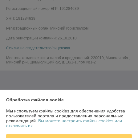
Регистрационный номер ЕГР: 191284639
УНП: 191284639
Регистрационный орган: Минский горисполком
Дата регистрации компании: 26.10.2010
Ссылка на свидетельство/лицензию
Местонахождение книги жалоб и предложений: 220019, Минская обл.,
Минский р-н, Щомыслицкий с/с, д. 16/1-1, пом.№1-2
Обработка файлов cookie
Мы используем файлы cookies для обеспечения удобства
пользователей портала и предоставления персональных
рекомендаций.
Вы можете настроить файлы cookies или
отключить их.