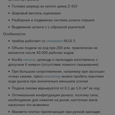
Головка шприца из литого цинка Z 410
Шаровый вентиль оцинкован
Разборная и подвижная система штанги поршня
Выдвижная штанга с L-образной рукояткой
Особенности
прибор работает со
смазками
NLGI 3
Объем подачи за ход при 200 атм. практически не
меняется после 40.000 рабочих ходов
Колба
насоса
, цилиндр и прокладка изготовлены с
допуском 6 микрон (отсутствие ложного смазывания)
При большом сопротивлении, например при засохших
точках смазки, пресс-
масленку
можно пробить коротким
ходи рычага при значительно меньшем усилии
Подача смазки варьируется от 0,1 до 1,6 см³ за ход
Оптимальная конфигурация рычага, поэтому сила,
необходимая для нажатия на рычаг, настолько мала
насколько это возможно
Манжета плотно прилегающая при ручной закладке