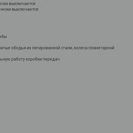
чески выключается
ически выключается
ужбы
чатые ободья из легированной стали, колеса планетарной
льную работу коробки передач