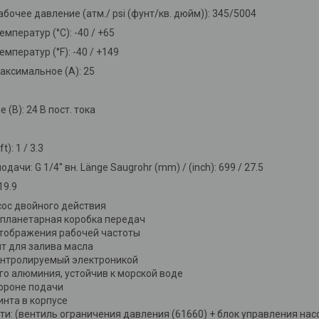
бочее давление (атм./ psi (фунт/кв. дюйм)): 345/5004
мператур (°C): -40 / +65
мператур (°F): -40 / +149
аксимальное (А): 25
(В): 24 В пост. тока
): 1 / 3.3
дачи: G 1/4'' вн. Länge Saugrohr (mm) / (inch): 699 / 27.5
 19.9
ос двойного действия
 планетарная коробка передач
тображения рабочей частоты
т для залива масла
онтролируемый электроникой
го алюминия, устойчив к морской воде
тороне подачи
инта в корпусе
и: (вентиль ограничения давления (61660) + блок управления насо