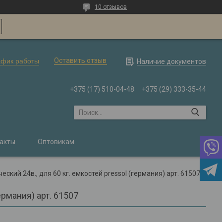
10 отзывов
Оставить отзыв
афик работы
Наличие документов
+375 (17) 510-04-48
+375 (29) 333-35-44
акты
Оптовикам
ский 24в., для 60 кг. емкостей pressol (германия) арт. 61507
ермания) арт. 61507