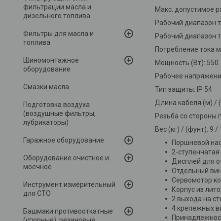
фильтрации масла и
Макс. допустимое ра
дизельного топлива
Рабочий диапазон те
Фильтры для масла и
Рабочий диапазон те
топлива
Потребление тока м
Шиномонтажное
Мощность (Вт): 550
оборудование
Рабочее напряжение 
Смазки масла
Тип защиты: IP 54
Длина кабеля (м) / (ft
Подготовка воздуха
(воздушные фильтры,
Резьба со стороны по
лубрикаторы)
Вес (кг) / (фунт): 9 /
Гаражное оборудование
Поршневой нас
2-ступенчатая
Оборудование очистное и
Дисплей для о
моечное
Отдельный вин
Сервомотор к
Инструмент измерительный
Корпус из лито
для СТО
2 выхода на с
4 крепежных в
Башмаки противооткатные
Принадлежност
(упорные), резиновые