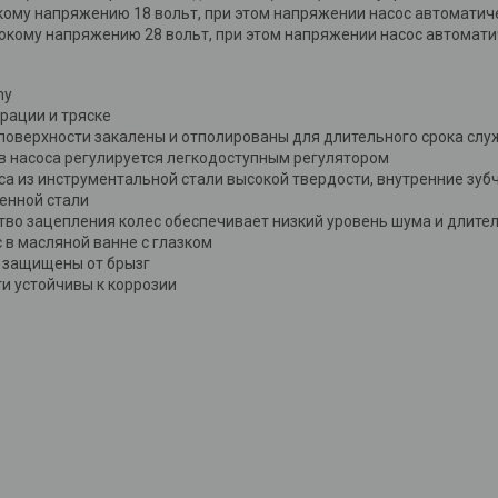
кому напряжению 18 вольт, при этом напряжении насос автомати
окому напряжению 28 вольт, при этом напряжении насос автомат
ny
рации и тряске
оверхности закалены и отполированы для длительного срока сл
в насоса регулируется легкодоступным регулятором
са из инструментальной стали высокой твердости, внутренние зуб
ленной стали
тво зацепления колес обеспечивает низкий уровень шума и длите
 в масляной ванне с глазком
с защищены от брызг
и устойчивы к коррозии