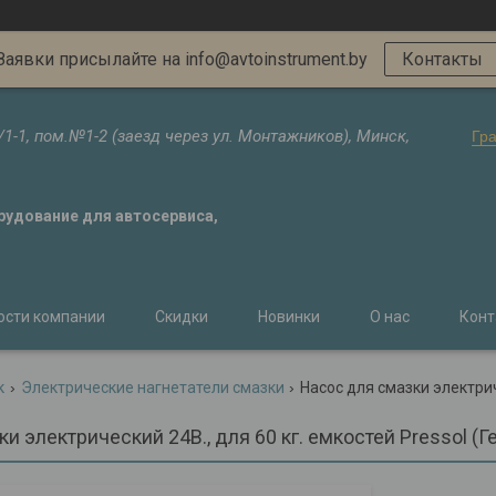
Заявки присылайте на info@avtoinstrument.by
Контакты
/1-1, пом.№1-2 (заезд через ул. Монтажников), Минск,
Гр
орудование для автосервиса,
ости компании
Скидки
Новинки
О нас
Конт
к
Электрические нагнетатели смазки
Насос для смазки электриче
и электрический 24В., для 60 кг. емкостей Pressol (Г