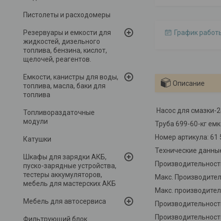
Пистолеты и расходомеры
Резервуары и емкости для
График работ
жидкостей, дизельного
топлива, бензина, кислот,
щелочей, реагентов.
Емкости, канистры для воды,
Описание
топлива, масла, баки для
топлива
Насос для смазки-24
Топливораздаточные
модули
Труба 699-60-кг ем
Номер артикула: 61 
Катушки
Технические данны
Шкафы для зарядки АКБ,
Производительность
пуско-зарядные устройства,
тестеры аккумуляторов,
Макс. Производитель
мебель для мастерских АКБ
Макс. производитель
Мебель для автосервиса
Производительность 
Производительность
Фильтрующий блок