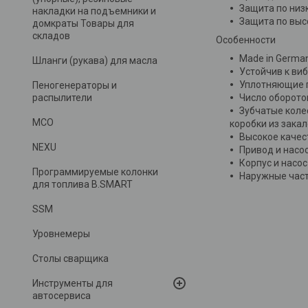
Защита по низ
накладки на подъемники и
Защита по выс
домкраты Товары для
складов
Особенности
Made in Germa
Шланги (рукава) для масла
Устойчив к виб
Уплотняющие п
Пеногенераторы и
распылители
Число оборото
Зубчатые коле
MCO
коробки из зака
Высокое качес
NEXU
Привод и насос
Корпус и насо
Программируемые колонки
Наружные част
для топлива B.SMART
SSM
Уровнемеры
Столы сварщика
Инструменты для
автосервиса