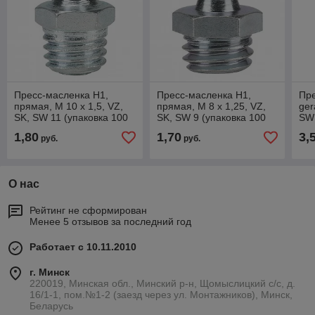
Пресс-масленка H1,
Пресс-масленка H1,
Пре
прямая, M 10 x 1,5, VZ,
прямая, M 8 x 1,25, VZ,
ger
SK, SW 11 (упаковка 100
SK, SW 9 (упаковка 100
SW 
шт.), Pressol 15015 (пр-во
шт.), Pressol 15010 (пр-во
Pre
1,80
1,70
3,
руб.
руб.
Германия)
Германия)
Ге
О нас
Рейтинг не сформирован
Менее 5 отзывов за последний год
Работает с 10.11.2010
г. Минск
220019, Минская обл., Минский р-н, Щомыслицкий с/с, д.
16/1-1, пом.№1-2 (заезд через ул. Монтажников), Минск,
Беларусь