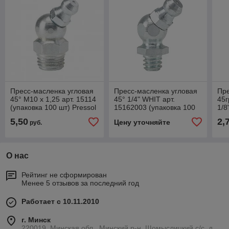
Пресс-масленка угловая
Пресс-масленка угловая
Пре
45° М10 х 1,25 арт. 15114
45° 1/4" WHIT арт.
45г
(упаковка 100 шт) Pressol
15162003 (упаковка 100
1/
Германия
шт) Pressol
GR4
5,50
2,
Цену уточняйте
руб.
(уп
О нас
Рейтинг не сформирован
Менее 5 отзывов за последний год
Работает с 10.11.2010
г. Минск
220019, Минская обл., Минский р-н, Щомыслицкий с/с, д.