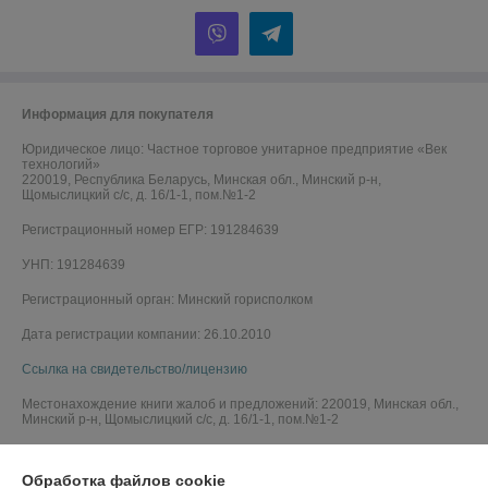
Информация для покупателя
Юридическое лицо:
Частное торговое унитарное предприятие «Век
технологий»
220019, Республика Беларусь, Минская обл., Минский р-н,
Щомыслицкий с/с, д. 16/1-1, пом.№1-2
Регистрационный номер ЕГР: 191284639
УНП: 191284639
Регистрационный орган: Минский горисполком
Дата регистрации компании: 26.10.2010
Ссылка на свидетельство/лицензию
Местонахождение книги жалоб и предложений: 220019, Минская обл.,
Минский р-н, Щомыслицкий с/с, д. 16/1-1, пом.№1-2
Обработка файлов cookie