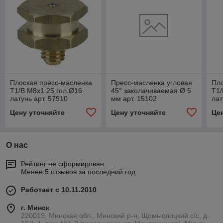
Плоская пресс-масленка
Пресс-масленка угловая
Пло
T1/B М8х1.25 гол.Ø16
45° заколачиваемая Ø 5
T1/
латунь арт. 57910
мм арт. 15102
лат
Цену уточняйте
Цену уточняйте
Це
О нас
Рейтинг не сформирован
Менее 5 отзывов за последний год
Работает с 10.11.2010
г. Минск
220019, Минская обл., Минский р-н, Щомыслицкий с/с, д.