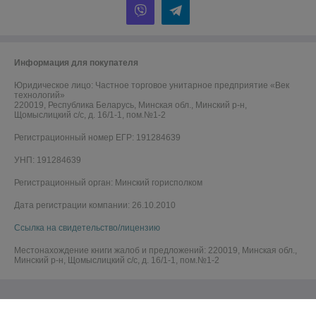
Информация для покупателя
Юридическое лицо:
Частное торговое унитарное предприятие «Век
технологий»
220019, Республика Беларусь, Минская обл., Минский р-н,
Щомыслицкий с/с, д. 16/1-1, пом.№1-2
Регистрационный номер ЕГР: 191284639
УНП: 191284639
Регистрационный орган: Минский горисполком
Дата регистрации компании: 26.10.2010
Ссылка на свидетельство/лицензию
Местонахождение книги жалоб и предложений: 220019, Минская обл.,
Минский р-н, Щомыслицкий с/с, д. 16/1-1, пом.№1-2