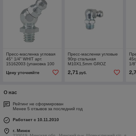
Пресс-масленка угловая
Пресс-масленки угловые
Пре
45° 1/4" WHIT арт.
90гр стальная
45г
15162003 (упаковка 100
M10X1,5mm GROZ
1/
шт) Pressol
GR46242 от 50шт.
GR4
2,71
2,
Цену уточняйте
руб.
(упаковка)
(уп
О нас
Рейтинг не сформирован
Менее 5 отзывов за последний год
Работает с 10.11.2010
г. Минск
220019, Минская обл., Минский р-н, Щомыслицкий с/с, д.