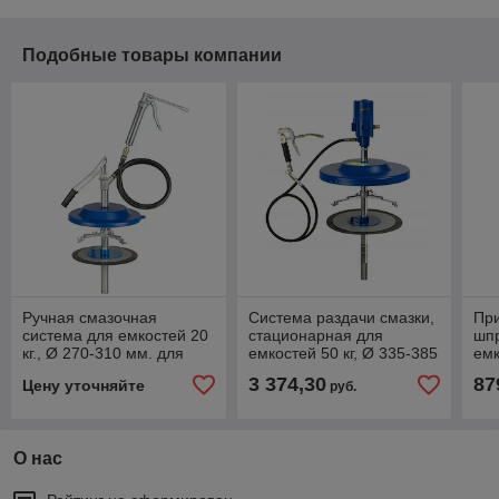
Подобные товары компании
Ручная смазочная
Система раздачи смазки,
Пр
система для емкостей 20
стационарная для
шпр
кг., Ø 270-310 мм. для
емкостей 50 кг, Ø 335-385
емк
заполнения плунжерных
mm, шланг 6м
335
3 374,30
87
Цену уточняйте
руб.
шприцов, арт. 17630
арт.18764056
О нас