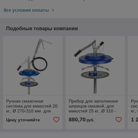
Все условия оплаты
Подобные товары компании
Ручная смазочная
Прибор для заполнения
Руч
система для емкостей 20
шприцов смазкой, для
сис
кг., Ø 270-310 мм. для
емкостей 25 кг., Ø 310 -
кг.
заполнения плунжерных
335 мм., арт. 17825
17
880,70
1 
Цену уточняйте
руб.
шприцов, арт. 17630