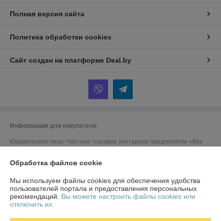
Полная версия сайта
Политика обработки cookies
Сайт создан на платформе Deal.by
Информация для покупателя
Юридическое лицо:
Частное торговое унитарное предприятие «Век
технологий»
220019, Республика Беларусь, Минская обл., Минский р-н,
Обработка файлов cookie
Щомыслицкий с/с, д. 16/1-1, пом.№1-2
Регистрационный номер ЕГР: 191284639
Мы используем файлы cookies для обеспечения удобства
пользователей портала и предоставления персональных
УНП: 191284639
рекомендаций.
Вы можете настроить файлы cookies или
отключить их.
Регистрационный орган: Минский горисполком