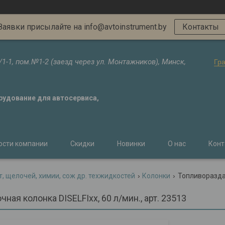
Заявки присылайте на info@avtoinstrument.by
Контакты
/1-1, пом.№1-2 (заезд через ул. Монтажников), Минск,
Гр
орудование для автосервиса,
ости компании
Скидки
Новинки
О нас
Конт
т, щелочей, химии, сож др. техжидкостей
Колонки
Топливораздато
ная колонка DISELFIxx, 60 л/мин., арт. 23513