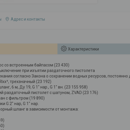
ы
Адрес и контакты
Характеристики
с со встроенным байпасом (23 430)
ыключение при изъятии раздаточного пистолета
екания согласно Закона о сохранении водных ресурсов, постоянн
xx³, трехзначный (23 192)
нг, 6 м, Ду 19, G 1" нар., G 1" вн. (23 155 958)
й раздаточный пистолет с шатуном, ZVAD (23 176)
ан с фильтром (19 890)
и G 2" нар, G 1" нар.
орный шланг в зависимости от монтажа:
59)
50)