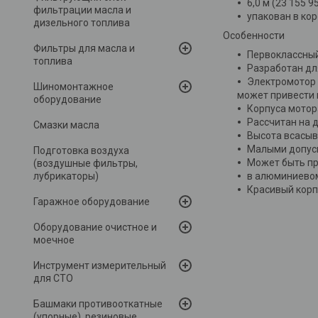
6,0 м (23 155 9
фильтрации масла и
упакован в кор
дизельного топлива
Особенности
Фильтры для масла и
Первоклассный
топлива
Разработан дл
Электромотор 
Шиномонтажное
может привести 
оборудование
Корпуса мотор
Рассчитан на 
Смазки масла
Высота всасыв
Малыми допуск
Подготовка воздуха
Может быть пр
(воздушные фильтры,
лубрикаторы)
в алюминиевом
Красивый корп
Гаражное оборудование
Оборудование очистное и
моечное
Инструмент измерительный
для СТО
Башмаки противооткатные
(упорные), резиновые