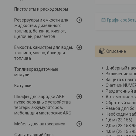
Пистолеты и расходомеры
Резервуары и емкости для
График работ
жидкостей, дизельного
топлива, бензина, кислот,
щелочей, реагентов.
Емкости, канистры для воды,
Описание
топлива, масла, баки для
топлива
Шиберный насо
Топливораздаточные
Включение и в
модули
Защита от выт
Счетчик NUMERI
Катушки
Раздаточный шла
Шкафы для зарядки АКБ,
Автоматически
пуско-зарядные устройства,
Обратный клап
тестеры аккумуляторов,
Резьба для бочк
мебель для мастерских АКБ
Необходим заб
1,6 м (23 156)
Мебель для автосервиса
2,0 м (23 158 9
4,0 м (23 155 9
Фильтрующий блок