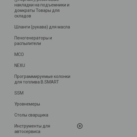
накладки на подъемники и
домкраты Товары для
складов
Шланги (рукава) для масла
Пеногенераторы и
распылители
MCO
NEXU
Программируемые колонки
для топлива B.SMART
SSM
Уровнемеры
Столы сварщика
Инструменты для
автосервиса