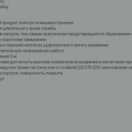
56)
обку
 продукт электро-и машиностроения
я длительного срока службы
в капсуле, тем самым практически предотвращается образование 
к короткому замыканию
а и переключателя из ударопрочного литого алюминия
длительную непрерывную работу
ания 5 м
ами достигнуты высокие показатели всасывания и нагнетания пр
икручен прямо на стену или со стойкой (23 070 020) смонтирован
 корпусе, поверхность покрыта
ус