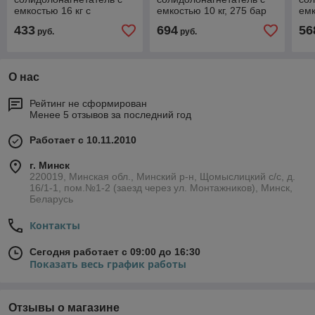
емкостью 16 кг с
емкостью 10 кг, 275 бар
емк
тележкой, 150 бар,
433
694
56
руб.
руб.
базовая версия
О нас
Рейтинг не сформирован
Менее 5 отзывов за последний год
Работает с 10.11.2010
г. Минск
220019, Минская обл., Минский р-н, Щомыслицкий с/с, д.
16/1-1, пом.№1-2 (заезд через ул. Монтажников), Минск,
Беларусь
Контакты
Сегодня работает с 09:00 до 16:30
Показать весь график работы
Отзывы о магазине