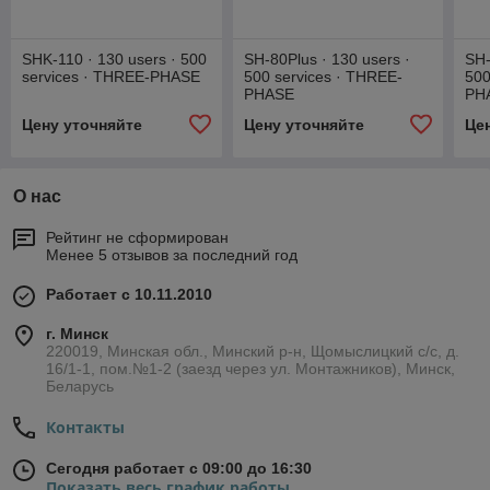
SHK-110 · 130 users · 500
SH-80Plus · 130 users ·
SH-
services · THREE-PHASE
500 services · THREE-
500
PHASE
PH
Цену уточняйте
Цену уточняйте
Це
О нас
Рейтинг не сформирован
Менее 5 отзывов за последний год
Работает с 10.11.2010
г. Минск
220019, Минская обл., Минский р-н, Щомыслицкий с/с, д.
16/1-1, пом.№1-2 (заезд через ул. Монтажников), Минск,
Беларусь
Контакты
Сегодня работает с 09:00 до 16:30
Показать весь график работы