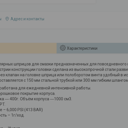
ы
Адрес и контакты
Характеристики
лярных шприцов для смазки предназначенных для повседневного п
устрии конструкции головки сделана из высокопрочной стали разв
ез клапан на головке шприца или полоборотом винта удобный в 
оставляется с 150 мм стальной трубкой или 300 мм гибким шланг
работана для ежедневной интенсивной работы.
рошковое покрытие корпуса.
а ― 400г. Объём корпуса ―1000 см3.
PT.
 – 6,000 PSI (413 BAR)
ть – 1г/ход.