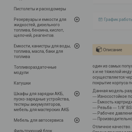
Пистолеты и расходомеры
Резервуары и емкости для
График работ
жидкостей, дизельного
топлива, бензина, кислот,
щелочей, реагентов.
Емкости, канистры для воды,
Описание
топлива, масла, баки для
топлива
один из самых попу
Топливораздаточные
х и не тяжелой инд
модули
осуществляется чер
покрытие корпуса п
Катушки
Данная модель раз
Шкафы для зарядки АКБ,
― Износостойкое по
пуско-зарядные устройства,
― Ёмкость картридж
тестеры аккумуляторов,
― Резьба ― 1/8" BS
мебель для мастерских АКБ
― Рабочее давление
― Производительнос
Мебель для автосервиса
Отличное качество.
Фильтрующий блок