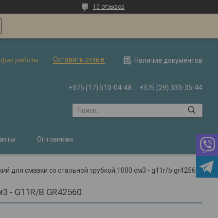
10 отзывов
Оставить отзыв
афик работы
Наличие документов
+375 (17) 510-04-48
+375 (29) 333-35-44
акты
Оптовикам
й для смазки со стальной трубкой,1000 см3 - g11r/b gr42560
м3 - G11R/B GR42560