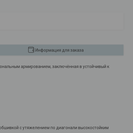
Информация для заказа
гональным армированием, заключённая в устойчивый к
 обшивкой с утяжелением по диагонали высокостойким