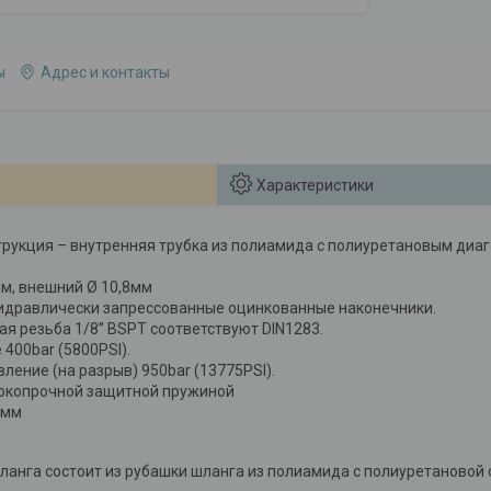
ы
Адрес и контакты
Характеристики
рукция – внутренняя трубка из полиамида с полиуретановым диа
мм, внешний Ø 10,8мм
гидравлически запрессованные оцинкованные наконечники.
ая резьба 1/8” BSPT соответствуют DIN1283.
400bar (5800PSI).
ление (на разрыв) 950bar (13775PSI).
сокопрочной защитной пружиной
0мм
ланга состоит из рубашки шланга из полиамида с полиуретановой