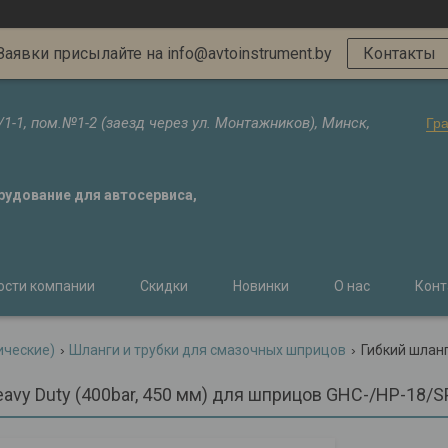
Заявки присылайте на info@avtoinstrument.by
Контакты
/1-1, пом.№1-2 (заезд через ул. Монтажников), Минск,
Гр
орудование для автосервиса,
ости компании
Скидки
Новинки
О нас
Конт
ические)
Шланги и трубки для смазочных шприцов
eavy Duty (400bar, 450 мм) для шприцов GHC-/HP-18/