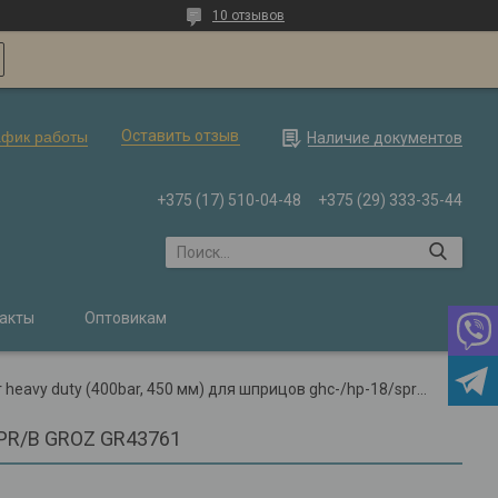
10 отзывов
Оставить отзыв
афик работы
Наличие документов
+375 (17) 510-04-48
+375 (29) 333-35-44
акты
Оптовикам
Гибкий шланг heavy duty (400bar, 450 мм) для шприцов ghc-/hp-18/spr/b groz gr43761
SPR/B GROZ GR43761