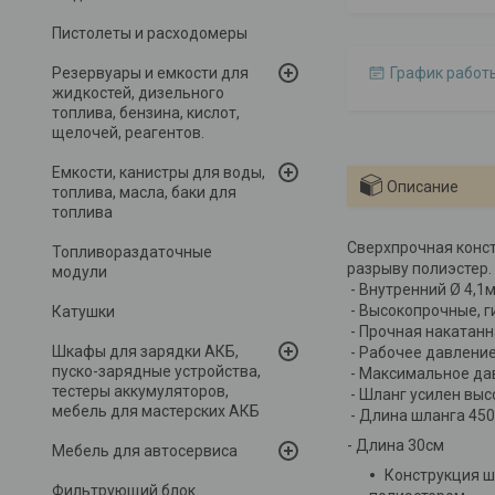
Пистолеты и расходомеры
Резервуары и емкости для
График работ
жидкостей, дизельного
топлива, бензина, кислот,
щелочей, реагентов.
Емкости, канистры для воды,
Описание
топлива, масла, баки для
топлива
Сверхпрочная конст
Топливораздаточные
разрыву полиэстер.
модули
- Внутренний Ø 4,1
- Высокопрочные, 
Катушки
- Прочная накатанн
Шкафы для зарядки АКБ,
- Рабочее давление 
пуско-зарядные устройства,
- Максимальное дав
тестеры аккумуляторов,
- Шланг усилен вы
мебель для мастерских АКБ
- Длина шланга 45
- Длина 30см
Мебель для автосервиса
Конструкция ш
Фильтрующий блок