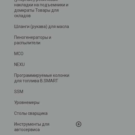
накладки на подъемники и
домкраты Товары для
складов
Шланги (рукава) для масла
Пеногенераторы и
распылители
MCO
NEXU
Программируемые колонки
для топлива B.SMART
SSM
Уровнемеры
Столы сварщика
Инструменты для
автосервиса