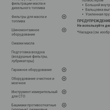
полиэстером
фильтрации масла и
Большой внутр
дизельного топлива
Вальцовка вып
Усиленная пру
Фильтры для масла и
ПРЕДУПРЕЖДЕНИЕ: 
топлива
Не используйте д
Шиномонтажное
*Насадка (см. изоб
оборудование
Смазки масла
Подготовка воздуха
(воздушные фильтры,
лубрикаторы)
Гаражное оборудование
Оборудование очистное и
моечное
Инструмент измерительный
для СТО
Башмаки противооткатные
(упорные), резиновые