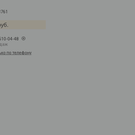
3761
руб.
 510-04-48
одаж
ько по телефону