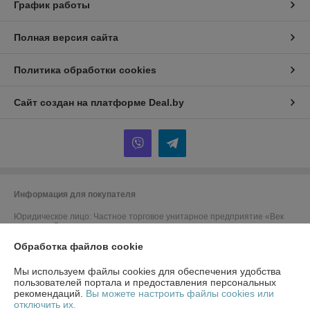
График работы
Полная версия сайта
Политика обработки cookies
Сайт создан на платформе Deal.by
Информация для покупателя
Юридическое лицо:
Частное торговое унитарное предприятие «Век
технологий»
220019, Республика Беларусь, Минская обл., Минский р-н,
Обработка файлов cookie
Щомыслицкий с/с, д. 16/1-1, пом.№1-2
Регистрационный номер ЕГР: 191284639
Мы используем файлы cookies для обеспечения удобства
пользователей портала и предоставления персональных
УНП: 191284639
рекомендаций.
Вы можете настроить файлы cookies или
отключить их.