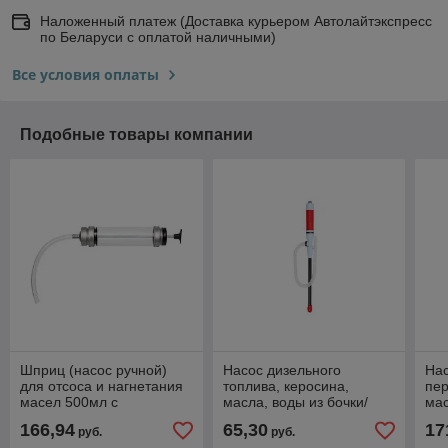
Наложенный платеж (Доставка курьером Автолайтэкспресс
по Беларуси с оплатой наличными)
Все условия оплаты
Подобные товары компании
Шприц (насос ручной)
Насос дизельного
На
для отсоса и нагнетания
топлива, керосина,
пер
масел 500мл с
масла, воды из бочки/
мас
прозрачным корпусом
канистры 20л на
с н
166,94
65,30
17
руб.
руб.
SG/10/BL-CL GR46940
батарейках 7 л/мин
GR