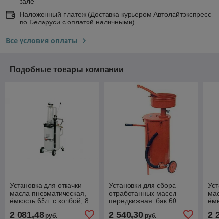
зале
Наложенный платеж (Доставка курьером Автолайтэкспресс
по Беларуси с оплатой наличными)
Все условия оплаты
Подобные товары компании
Установка для откачки
Установки для сбора
Уст
масла пневматическая,
отработанных масел
мас
ёмкость 65л. с колбой, 8
передвижная, бак 60
ёмк
щупов LUBEWORKS AOE
литров С-508
щу
2 081,48
2 540,30
2 
руб.
руб.
2065
20