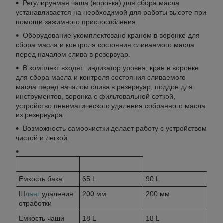
Регулируемая чаша (воронка) для сбора масла
устанавливается на необходимой для работы высоте при
помощи зажимного приспособления.
Оборудование укомплектовано краном в воронке для
сбора масла и контроля состояния сливаемого масла
перед началом слива в резервуар.
В комплект входят: индикатор уровня, кран в воронке
для сбора масла и контроля состояния сливаемого
масла перед началом слива в резервуар, поддон для
инструментов, воронка с фильтовальной сеткой,
устройство пневматического удаления собранного масла
из резервуара.
Возможность самоочистки делает работу с устройством
чистой и легкой.
AOD3065
AOD3090
Емкость бака
65 L
90 L
Ш
ланг
удаления
200 мм
200 мм
отработки
Емкость чаши
18 L
18 L