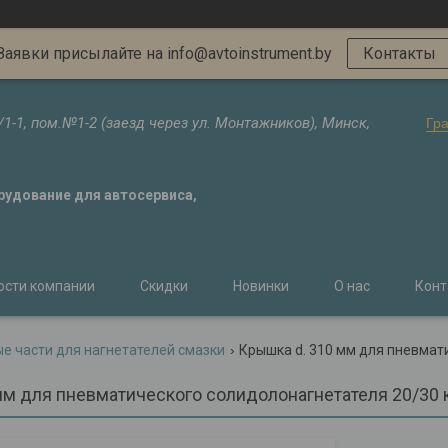
Заявки присылайте на info@avtoinstrument.by
Контакты
/1-1, пом.№1-2 (заезд через ул. Монтажников), Минск,
Гр
орудование для автосервиса,
ости компании
Скидки
Новинки
О нас
Конт
ые части для нагнетателей смазки
мм для пневматического солидолонагнетателя 20/30 к