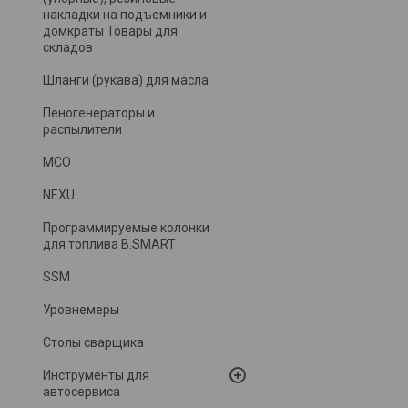
накладки на подъемники и
домкраты Товары для
складов
Шланги (рукава) для масла
Пеногенераторы и
распылители
MCO
NEXU
Программируемые колонки
для топлива B.SMART
SSM
Уровнемеры
Столы сварщика
Инструменты для
автосервиса