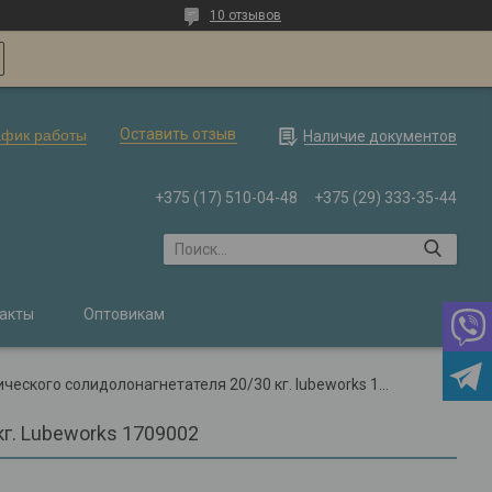
10 отзывов
Оставить отзыв
афик работы
Наличие документов
+375 (17) 510-04-48
+375 (29) 333-35-44
акты
Оптовикам
Крышка d. 310 мм для пневматического солидолонагнетателя 20/30 кг. lubeworks 1709002
г. Lubeworks 1709002