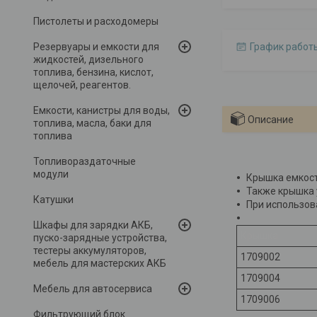
Пистолеты и расходомеры
Резервуары и емкости для
График работ
жидкостей, дизельного
топлива, бензина, кислот,
щелочей, реагентов.
Емкости, канистры для воды,
Описание
топлива, масла, баки для
топлива
Топливораздаточные
модули
Крышка емкост
Также крышка 
Катушки
При использов
Шкафы для зарядки АКБ,
Крышка
пуско-зарядные устройства,
тестеры аккумуляторов,
1709002
мебель для мастерских АКБ
1709004
Мебель для автосервиса
1709006
Фильтрующий блок