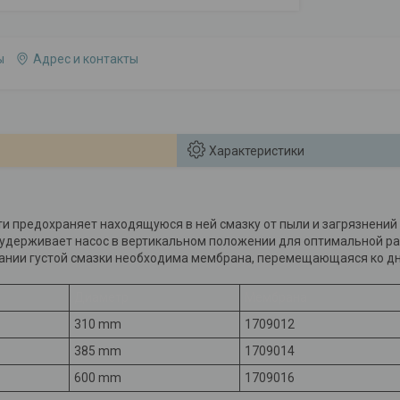
ы
Адрес и контакты
Характеристики
и предохраняет находящуюся в ней смазку от пыли и загрязнений
удерживает насос в вертикальном положении для оптимальной р
ании густой смазки необходима мембрана, перемещающаяся ко дн
Диаметр
Мембрана
310 mm
1709012
385 mm
1709014
600 mm
1709016