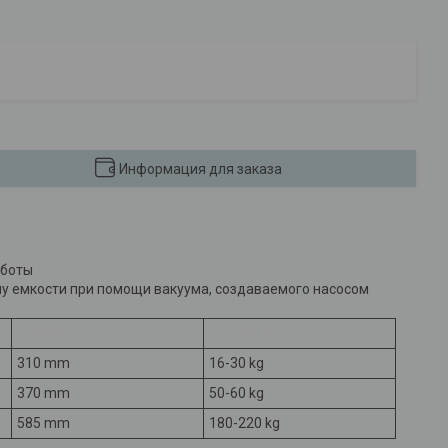
Информация для заказа
аботы
у емкости при помощи вакуума, создаваемого насосом
Диаметр
Для бочек
310 mm
16-30 kg
370 mm
50-60 kg
585 mm
180-220 kg