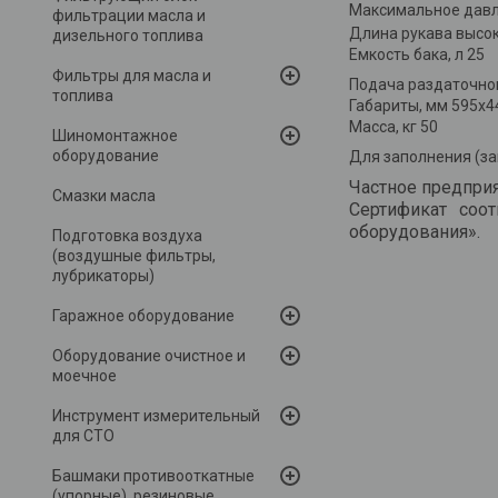
Максимальное давле
фильтрации масла и
Длина рукава высок
дизельного топлива
Емкость бака, л 25
Фильтры для масла и
Подача раздаточног
топлива
Габариты, мм 595х4
Масса, кг 50
Шиномонтажное
оборудование
Для заполнения (за
Частное предприя
Смазки масла
Сертификат соо
оборудования».
Подготовка воздуха
(воздушные фильтры,
лубрикаторы)
Гаражное оборудование
Оборудование очистное и
моечное
Инструмент измерительный
для СТО
Башмаки противооткатные
(упорные), резиновые