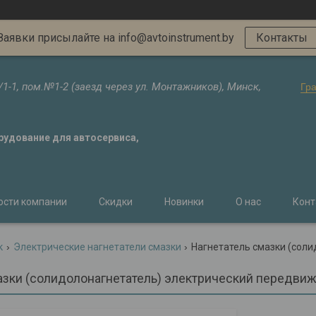
Заявки присылайте на info@avtoinstrument.by
Контакты
/1-1, пом.№1-2 (заезд через ул. Монтажников), Минск,
Гр
орудование для автосервиса,
ости компании
Скидки
Новинки
О нас
Конт
к
Электрические нагнетатели смазки
азки (солидолонагнетатель) электрический передвиж