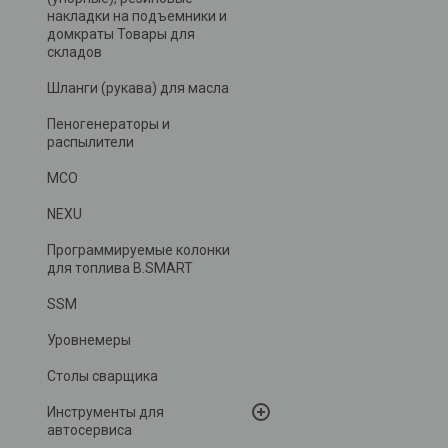
накладки на подъемники и
домкраты Товары для
складов
Шланги (рукава) для масла
Пеногенераторы и
распылители
MCO
NEXU
Программируемые колонки
для топлива B.SMART
SSM
Уровнемеры
Столы сварщика
Инструменты для
автосервиса