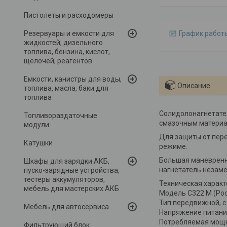
Пистолеты и расходомеры
Резервуары и емкости для
График работ
жидкостей, дизельного
топлива, бензина, кислот,
щелочей, реагентов.
Емкости, канистры для воды,
Описание
топлива, масла, баки для
топлива
Солидолонагнетате
Топливораздаточные
смазочным материал
модули
Для защиты от пере
Катушки
режиме.
Большая маневренно
Шкафы для зарядки АКБ,
нагнетатель незаме
пуско-зарядные устройства,
тестеры аккумуляторов,
Техническая характ
мебель для мастерских АКБ
Модель С322 М (Рос
Тип передвижной, с
Мебель для автосервиса
Напряжение питания
Потребляемая мощно
Фильтрующий блок