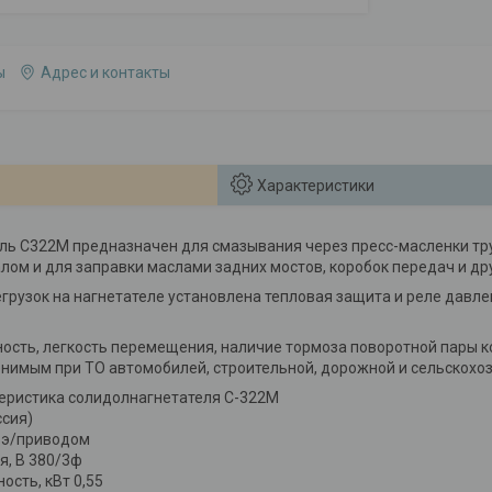
ы
Адрес и контакты
Характеристики
ль С322М предназначен для смазывания через пресс-масленки тр
ом и для заправки маслами задних мостов, коробок передач и др
грузок на нагнетателе установлена тепловая защита и реле давле
сть, легкость перемещения, наличие тормоза поворотной пары к
нимым при ТО автомобилей, строительной, дорожной и сельскохоз
еристика солидолнагнетателя С-322М
сия)
 э/приводом
, В 380/3ф
сть, кВт 0,55