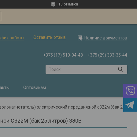
10 отзывов
Оставить отзыв
афик работы
Наличие документов
+375 (17) 510-04-48
+375 (29) 333-35-44
акты
Оптовикам
Нагнетатель смазки (солидолонагнетатель) электрический передвижной с322м (бак 25 литров) 380в
ной С322М (бак 25 литров) 380В