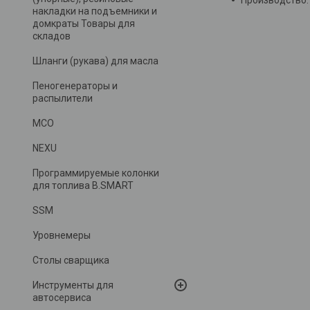
накладки на подъемники и
домкраты Товары для
складов
Шланги (рукава) для масла
Пеногенераторы и
распылители
MCO
NEXU
Программируемые колонки
для топлива B.SMART
SSM
Уровнемеры
Столы сварщика
Инструменты для
автосервиса