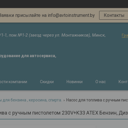
Заявки присылайте на info@avtoinstrument.by
Контакты
/1-1, пом.№1-2 (заезд через ул. Монтажников), Минск,
Гр
орудование для автосервиса,
ости компании
Скидки
Новинки
О нас
Конт
 для бензина , керосина, спирта.
ива c ручным пистолетом 230V+K33 ATEX Бензин, Диз