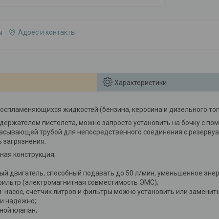
ы
Адрес и контакты
Характеристики
воспламеняющихся жидкостей (бензина, керосина и дизельного топ
держателем пистолета, можно запросто установить на бочку с по
асывающей трубой для непосредственного соединения с резервуа
 загрязнения.
тная конструкция;
й двигатель, способный подавать до 50 л/мин, уменьшенное эне
фильтр (электромагнитная совместимость ЭМС);
: насос, счетчик литров и фильтры можно установить или заменит
и надежно;
ной клапан;