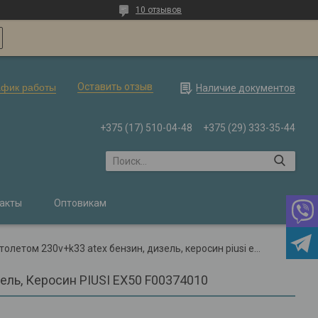
10 отзывов
Оставить отзыв
афик работы
Наличие документов
+375 (17) 510-04-48
+375 (29) 333-35-44
акты
Оптовикам
Насос для топлива c ручным пистолетом 230v+k33 atex бензин, дизель, керосин piusi ex50 f00374010
ель, Керосин PIUSI EX50 F00374010