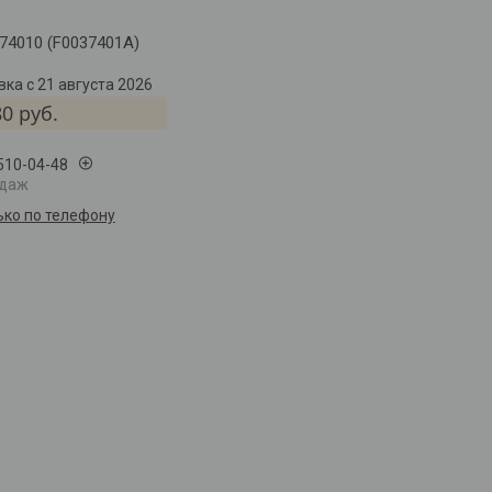
74010 (F0037401A)
ка с 21 августа 2026
80
руб.
 510-04-48
одаж
ько по телефону