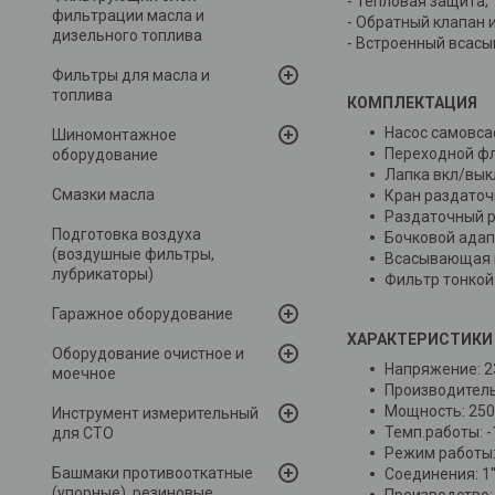
- Тепловая защита;
фильтрации масла и
- Обратный клапан 
дизельного топлива
- Встроенный всас
Фильтры для масла и
топлива
КОМПЛЕКТАЦИЯ
Насос самовс
Шиномонтажное
Переходной ф
оборудование
Лапка вкл/вык
Смазки масла
Кран раздаточ
Раздаточный р
Подготовка воздуха
Бочковой адап
(воздушные фильтры,
Всасывающая м
лубрикаторы)
Фильтр тонкой
Гаражное оборудование
ХАРАКТЕРИСТИКИ
Оборудование очистное и
Напряжение: 2
моечное
Производитель
Мощность: 25
Инструмент измерительный
Темп.работы: -
для СТО
Режим работы:
Башмаки противооткатные
Соединения: 1'
(упорные), резиновые
Производство: 