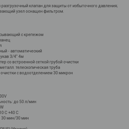
и разгрузочный клапан для защиты от избыточного давления;
ывающий узел оснащен фильтром.
асывающий с крепежом
ланец
л
ный - автоматический
укав 3/4" 4м
тер со встроенной сеткой грубой очистки
еталл. телескопическая труба
 очистки с водоотделением 30 микрон
30V
ность: до 50 л/мин
0W
10 С +40 С
 30 мин/30 мин
'
PIUSI (Италия)