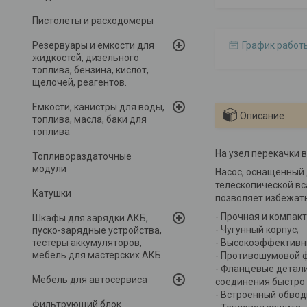
Пистолеты и расходомеры
Резервуары и емкости для
График работ
жидкостей, дизельного
топлива, бензина, кислот,
щелочей, реагентов.
Емкости, канистры для воды,
Описание
топлива, масла, баки для
топлива
На узел перекачки 
Топливораздаточные
модули
Насос, оснащенный 
телескопической вс
Катушки
позволяет избежать
- Прочная и компак
Шкафы для зарядки АКБ,
- Чугунный корпус;
пуско-зарядные устройства,
тестеры аккумуляторов,
- Высокоэффективны
мебель для мастерских АКБ
- Противошумовой 
- Фланцевые детали
Мебель для автосервиса
соединения быстро 
- Встроенный обвод
Фильтрующий блок