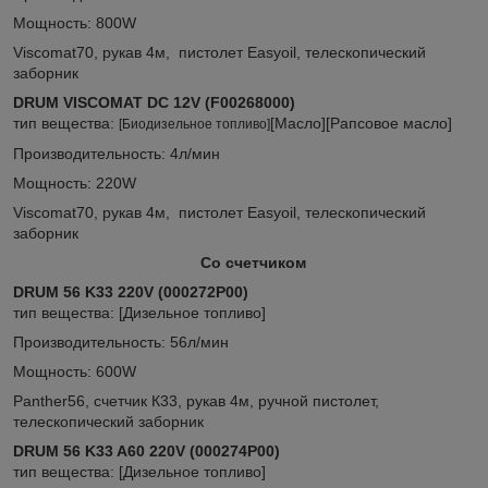
Мощность: 800W
Viscomat70, рукав 4м, пистолет Easyoil, телескопический
заборник
DRUM VISCOMAT DC 12V (F00268000)
тип вещества:
[Масло][Рапсовое масло]
[Биодизельное топливо]
Производительность: 4л/мин
Мощность: 220W
Viscomat70, рукав 4м, пистолет Easyoil, телескопический
заборник
Со счетчиком
DRUM 56 K33
220V
(000272P00)
тип вещества: [Дизельное топливо]
Производительность: 56л/мин
Мощность: 600W
Panther56, счетчик К33, рукав 4м, ручной пистолет,
телескопический заборник
DRUM 56 K33 A60
220V
(000274P00)
тип вещества: [Дизельное топливо]