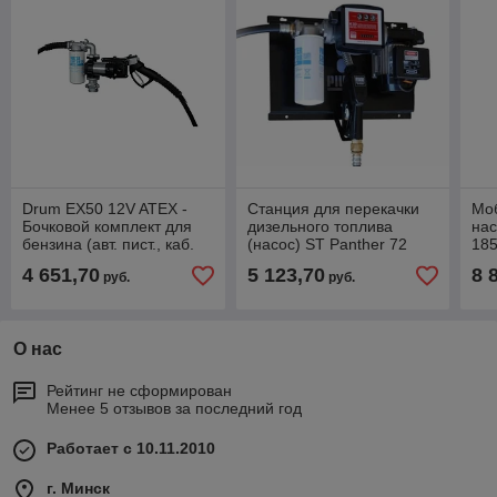
Drum EX50 12V ATEX -
Станция для перекачки
Мо
Бочковой комплект для
дизельного топлива
нас
бензина (авт. пист., каб.
(насос) ST Panther 72
185
пит.), 50 л/мин
Filter A60 PIUSI
DC2
4 651,70
5 123,70
8 
руб.
руб.
F00265F0A
О нас
Рейтинг не сформирован
Менее 5 отзывов за последний год
Работает с 10.11.2010
г. Минск