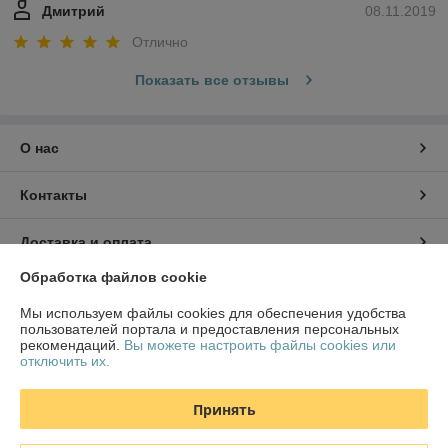
Дмитрий
08.11.2019
Отлично
Показать все отзывы
О нас
Контакты
Доставка и оплата
Обработка файлов cookie
График работы
Мы используем файлы cookies для обеспечения удобства
пользователей портала и предоставления персональных
Полная версия сайта
рекомендаций.
Вы можете настроить файлы cookies или
отключить их.
Политика обработки cookies
Принять
Сайт создан на платформе Deal.by