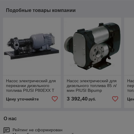
Подобные товары компании
Насос электрический для
Насос электрический для
Нас
перекачки дизельного
дизельного топлива 85 л/
пер
топлива PIUSI P80EXX T
мин PIUSI Bipump
топ
380B F0031700A
12V+4m кабель
Pan
3 392,40
Цену уточняйте
Це
руб.
F0036302A
F0
О нас
Рейтинг не сформирован