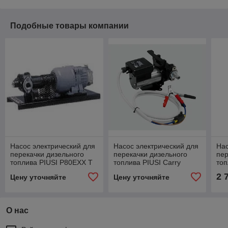
Подобные товары компании
Насос электрический для
Насос электрический для
Нас
перекачки дизельного
перекачки дизельного
пер
топлива PIUSI P80EXX T
топлива PIUSI Carry
топ
380B F0031700A
Panther 12/24v
био
2 
Цену уточняйте
Цену уточняйте
F0034104A
70 
О нас