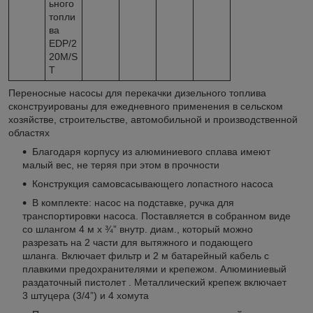
ьного
топли
ва
EDP/2
20M/S
T
Переносные насосы для перекачки дизельного топлива
сконструированы для ежедневного применения в сельском
хозяйстве, строительстве, автомобильной и производственной
областях
Благодаря корпусу из алюминиевого сплава имеют
малый вес, не теряя при этом в прочности
Конструкция самовсасывающего лопастного насоса
В комплекте: насос на подставке, ручка для
транспортировки насоса. Поставляется в собранном виде
со шлангом 4 м x ¾” внутр. диам., который можно
разрезать на 2 части для вытяжного и подающего
шланга. Включает фильтр и 2 м батарейный кабель с
плавкими предохранителями и крепежом. Алюминиевый
раздаточный пистолет . Металлический крепеж включает
3 штуцера (3/4”) и 4 хомута