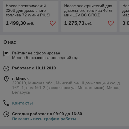
Насос электрический
Насос электрический для
Нас
220В для дизельного
дизельного топлива 46 л/
диз
топлива 72 л/мин PIUSI
мин 12V DC GROZ
мас
Panther 72 000732000
GR45531 EDP/12M/ST
мин
1 499,30
1 275,73
3 
руб.
руб.
90
О нас
Рейтинг не сформирован
Менее 5 отзывов за последний год
Работает с 10.11.2010
г. Минск
220019, Минская обл., Минский р-н, Щомыслицкий с/с, д.
16/1-1, пом.№1-2 (заезд через ул. Монтажников), Минск,
Беларусь
Контакты
Сегодня работает с 09:00 до 16:30
Показать весь график работы