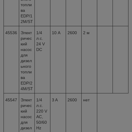
топли
ва
EDP/1
2M/ST
45536
Элект
1/4
10 А
2600
2 м
ричес
л.с.
кий
24 V
насос
DC
для
дизел
ьного
топли
ва
EDP/2
4M/ST
45547
Элект
1/4
3 A
2600
нет
ричес
л.с.
кий
220 V
насос
AC,
для
50/60
дизел
Hz