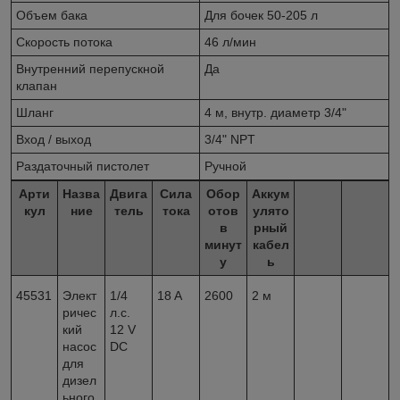
Объем бака
Для бочек 50-205 л
Скорость потока
46 л/мин
Внутренний перепускной
Да
клапан
Шланг
4 м, внутр. диаметр 3/4"
Вход / выход
3/4" NPT
Раздаточный пистолет
Ручной
Арти
Назва
Двига
Сила
Обор
Аккум
кул
ние
тель
тока
отов
улято
в
рный
минут
кабел
у
ь
45531
Элект
1/4
18 A
2600
2 м
ричес
л.с.
кий
12 V
насос
DC
для
дизел
ьного