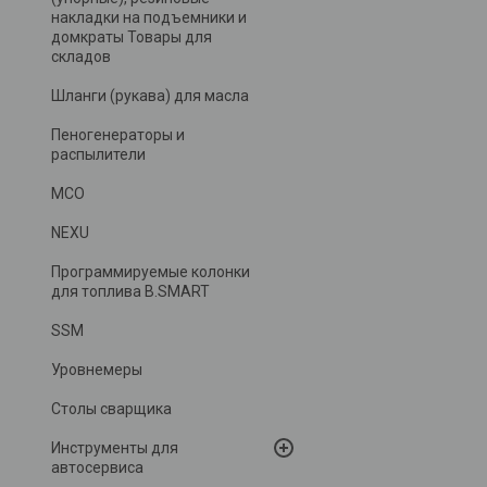
накладки на подъемники и
домкраты Товары для
складов
Шланги (рукава) для масла
Пеногенераторы и
распылители
MCO
NEXU
Программируемые колонки
для топлива B.SMART
SSM
Уровнемеры
Столы сварщика
Инструменты для
автосервиса