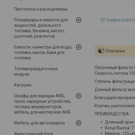
Пистолеты и расходомеры
Резервуары и емкости для
График работ
жидкостей, дизельного
топлива, бензина, кислот,
щелочей, реагентов.
Емкости, канистры для воды,
Описание
топлива, масла, баки для
топлива
Патронный фильтр P
Топливораздаточные
Скорость потока 10
модули
Степень фильтрации
Катушки
Данный фильтр може
Шкафы для зарядки АКБ,
Благодаря прозрачн
пуско-зарядные устройства,
Клапан, расположен
тестеры аккумуляторов,
мебель для мастерских АКБ
ПРЕИМУЩЕСТВА
Длинный срок 
Мебель для автосервиса
Вход/Выход: 1"
Микрон: 125 µ
Фильтрующий блок