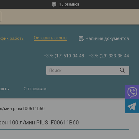
10 отзывов
Оставить отзыв
афик работы
Наличие документов
+375 (17) 510-04-48
+375 (29) 333-35-44
акты
Оптовикам
л/мин piusi f00611b60
он 100 л/мин PIUSI F00611B60