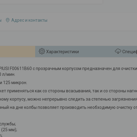
ы
Адрес и контакты
Характеристики
Специ
IUSI F00611B60 с прозрачным корпусом предназначен для очистки
0 л/мин.
 125 микрон.
т применяться как со стороны всасывания, так и со стороны нагн
ому корпусу, можно непрерывно следить за степенью загрязнения
ный на дне колбы позволяет производить необходимую очистку от
службы;
 (25 мм);
m;