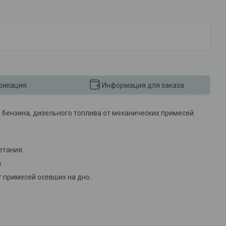
фикация
Информация для заказа
 бензина, дизельного топлива от механических примесей.
етания.
.
 примесей осевших на дно.