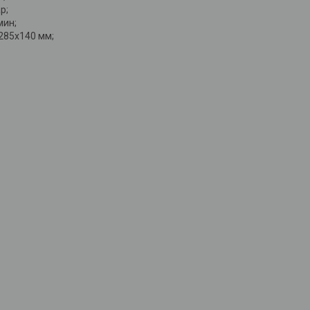
р;
мин;
285х140 мм;