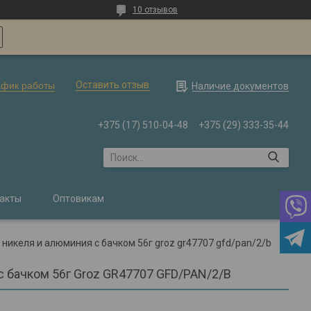
10 отзывов
Оставить отзыв
афик работы
Наличие документов
+375 (17) 510-04-48
+375 (29) 333-35-44
акты
Оптовикам
никеля и алюминия с бачком 56г groz gr47707 gfd/pan/2/b
 бачком 56г Groz GR47707 GFD/PAN/2/B