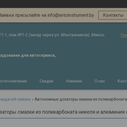
Заявки присылайте на info@avtoinstrument.by
Контакты
/1-1, пом.№1-2 (заезд через ул. Монтажников), Минск,
Гр
орудование для автосервиса,
ости компании
Скидки
Новинки
О нас
Конт
раздачей смазки
Автономные дозаторы смазки из поликарбоната 
аторы смазки из поликарбоната никеля и алюминия с