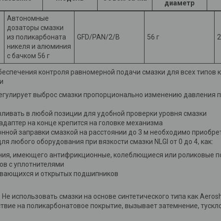
диаметр
Автономные
дозаторы смазки
из поликарбоната
GFD/PAN/2/B
56 г
2
никеля и алюминия
с бачком 56 г
беспечения контроля равномерной подачи смазки для всех типов 
и
егулирует выброс смазки пропорционально изменению давления п
ливать в любой позиции для удобной проверки уровня смазки
 адаптер на конце крепится на головке механизма
нной заправки смазкой на расстоянии до 3 м необходимо приобре
ля любого оборудования при вязкости смазки NLGI от 0 до 4, как:
ния, имеющего антифрикционные, колеблющиеся или роликовые 
в с уплотнителями
вающихся и открытых подшипников
 использовать смазки на основе синтетического типа как Aeroshe
твие на поликарбонатовое покрытие, вызывает затемнение, тускло