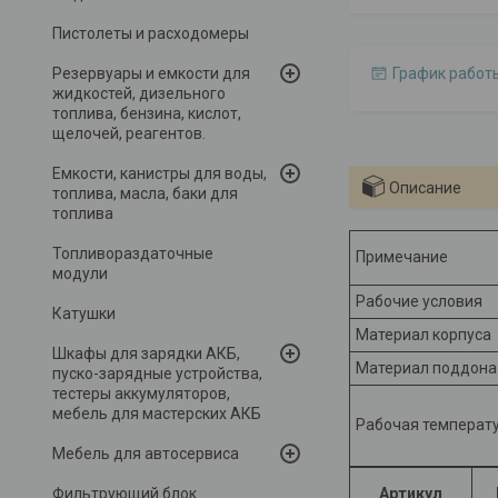
Пистолеты и расходомеры
Резервуары и емкости для
График работ
жидкостей, дизельного
топлива, бензина, кислот,
щелочей, реагентов.
Емкости, канистры для воды,
Описание
топлива, масла, баки для
топлива
Топливораздаточные
Примечание
модули
Рабочие условия
Катушки
Материал корпуса
Шкафы для зарядки АКБ,
Материал поддона
пуско-зарядные устройства,
тестеры аккумуляторов,
мебель для мастерских АКБ
Рабочая температ
Мебель для автосервиса
Фильтрующий блок
Артикул