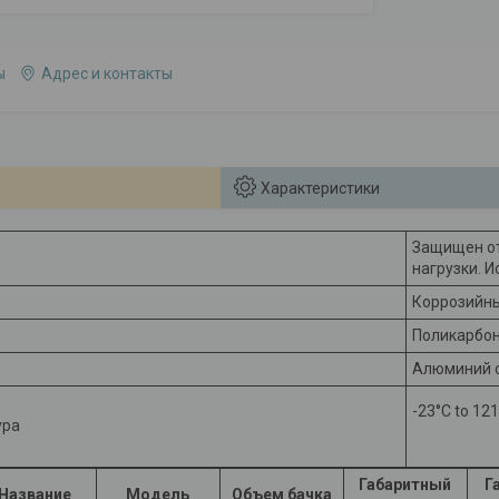
ы
Адрес и контакты
Характеристики
Защищен от
нагрузки. 
Коррозийн
Поликарбо
Алюминий с
-23°C to 121
ура
Габаритный
Г
Название
Модель
Объем бачка