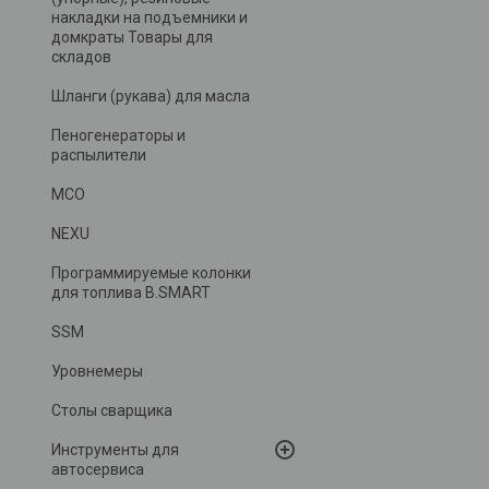
накладки на подъемники и
домкраты Товары для
складов
Шланги (рукава) для масла
Пеногенераторы и
распылители
MCO
NEXU
Программируемые колонки
для топлива B.SMART
SSM
Уровнемеры
Столы сварщика
Инструменты для
автосервиса