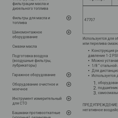
фильтрации масла и
дизельного топлива
Фильтры для масла и
47707
топлива
Шиномонтажное
оборудование
Используется для о
или перелива смазк
Смазки масла
Конструкция р
давление 1-2 PSI
Подготовка воздуха
(воздушные фильтры,
Можно устанав
лубрикаторы)
1/8 “ стальной
Для дистанцио
Гаражное оборудование
Используется д
оборудова
Оборудование очистное и
подшипнико
моечное
самосмазы
Инструмент измерительный
для СТО
ПРЕДУПРЕЖДЕНИЕ: Не
негативное воздейс
Башмаки противооткатные
(упорные), резиновые