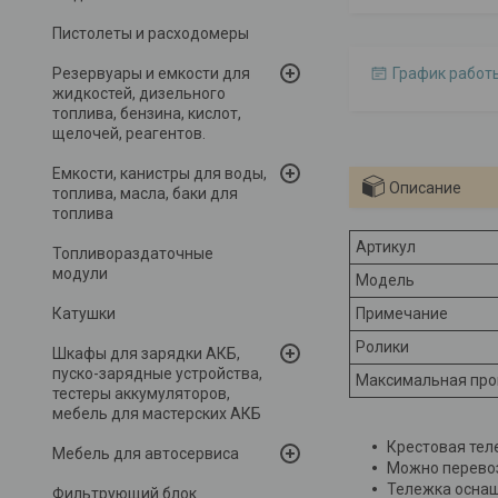
Пистолеты и расходомеры
Резервуары и емкости для
График работ
жидкостей, дизельного
топлива, бензина, кислот,
щелочей, реагентов.
Емкости, канистры для воды,
Описание
топлива, масла, баки для
топлива
Артикул
Топливораздаточные
модули
Модель
Катушки
Примечание
Ролики
Шкафы для зарядки АКБ,
пуско-зарядные устройства,
Максимальная про
тестеры аккумуляторов,
мебель для мастерских АКБ
Крестовая тел
Мебель для автосервиса
Можно перевоз
Тележка оснащ
Фильтрующий блок