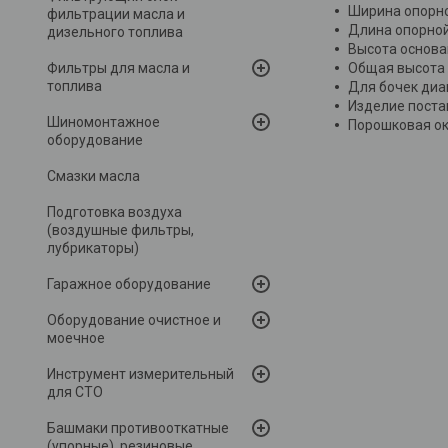
Ширина опорно
фильтрации масла и
Длина опорной
дизельного топлива
Высота основан
Фильтры для масла и
Общая высота 5
топлива
Для бочек диа
Изделие поста
Шиномонтажное
Порошковая ок
оборудование
Смазки масла
Подготовка воздуха
(воздушные фильтры,
лубрикаторы)
Гаражное оборудование
Оборудование очистное и
моечное
Инструмент измерительный
для СТО
Башмаки противооткатные
(упорные), резиновые