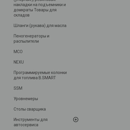
накладки на подъемники и
домкраты Товары для
складов
Шланги (рукава) для масла
Пеногенераторы и
распылители
MCO
NEXU
Программируемые колонки
для топлива B.SMART
SSM
Уровнемеры
Столы сварщика
Инструменты для
автосервиса