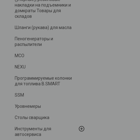
накладки на подъемники и
домкраты Товары для
складов
Шланги (рукава) для масла
Пеногенераторы и
распылители
MCO
NEXU
Программируемые колонки
для топлива B.SMART
SSM
Уровнемеры
Столы сварщика
Инструменты для
автосервиса