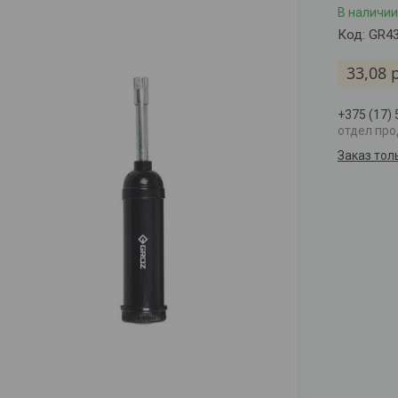
В наличии
Код:
GR4
33,08
+375 (17)
отдел пр
Заказ тол