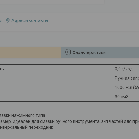
ы
Адрес и контакты
Характеристики
ть
0,9 г/ход
Ручная зап
1000 PSI (6
30 см3
азки нажимного типа
змер, идеален для смазки ручного инструмента, з/п частей для пр
ниверсальный переходник