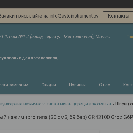
Заявки присылайте на info@avtoinstrument.by
Контакты
/1-1, пом.№1-2 (заезд через ул. Монтажников), Минск,
Гр
орудование для автосервиса,
ости компании
Скидки
Новинки
О нас
Конт
лунжерные нажимного типа и мини-щприцы для смазки
Шприц см
й нажимного типа (30 см3, 69 бар) GR43100 Groz G6