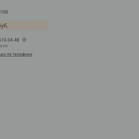
3100
руб.
 510-04-48
одаж
ько по телефону