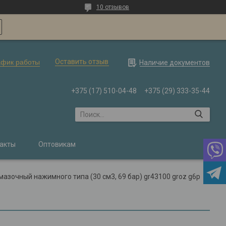
10 отзывов
Оставить отзыв
афик работы
Наличие документов
+375 (17) 510-04-48
+375 (29) 333-35-44
акты
Оптовикам
азочный нажимного типа (30 см3, 69 бар) gr43100 groz g6p
P