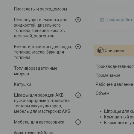
Пистолеты и расходомеры
Резервуары и емкости для
График работ
жидкостей, дизельного
топлива, бензина, кислот,
щелочей, реагентов.
Емкости, канистры для воды,
Описание
топлива, масла, баки для
топлива
Производительнос
Топливораздаточные
модули
Примечание
Катушки
Рабочее давление
Объем
Шкафы для зарядки АКБ,
пуско-зарядные устройства,
тестеры аккумуляторов,
мебель для мастерских АКБ
Шприцы для см
Компактный ра
Мебель для автосервиса
В комплекте у
Фильтрующий блок