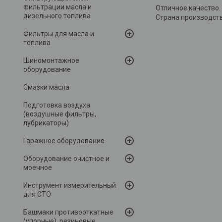
фильтрации масла и
Отличное качество.
дизельного топлива
Страна производств
Фильтры для масла и
топлива
Шиномонтажное
оборудование
Смазки масла
Подготовка воздуха
(воздушные фильтры,
лубрикаторы)
Гаражное оборудование
Оборудование очистное и
моечное
Инструмент измерительный
для СТО
Башмаки противооткатные
(упорные), резиновые